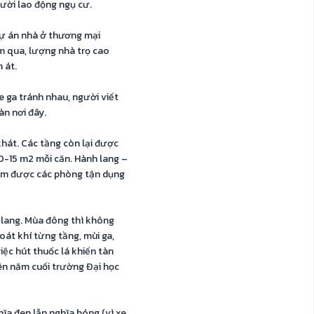
gười lao động ngụ cư.
ự án nhà ở thương mại
ăm qua, lượng nhà trọ cao
 át.
e ga tránh nhau, người viết
àn nơi đây.
khát. Các tầng còn lại được
10-15 m2 mỗi căn. Hành lang –
1,5m được các phòng tận dụng
 lang. Mùa đông thì không
oát khí từng tầng, mùi ga,
iệc hút thuốc lá khiến tàn
iên năm cuối trường Đại học
ĩa đen lẫn nghĩa bóng (vì xe