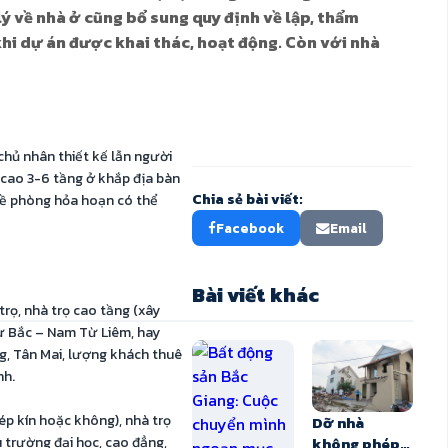
ý về nhà ở cũng bổ sung quy định về lập, thẩm
hi dự án được khai thác, hoạt động. Còn với nhà
hủ nhân thiết kế lẫn người
ọ cao 3-6 tầng ở khắp địa bàn
Chia sẻ bài viết:
đề phòng hỏa hoạn có thể
Facebook
Email
Bài viết khác
rọ, nhà trọ cao tầng (xây
ư Bắc – Nam Từ Liêm, hay
g, Tân Mai, lượng khách thuê
nh.
hép kín hoặc không), nhà trọ
Dỡ nhà
không phép:
 trường đại học, cao đẳng,