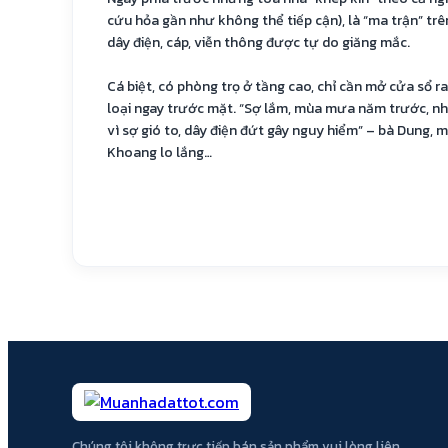
cứu hỏa gần như không thể tiếp cận), là “ma trận” trê
dây điện, cáp, viễn thông được tự do giăng mắc.
Cá biệt, có phòng trọ ở tầng cao, chỉ cần mở cửa sổ r
loại ngay trước mặt. “Sợ lắm, mùa mưa năm trước, 
vì sợ gió to, dây điện đứt gây nguy hiểm” – bà Dung,
Khoang lo lắng…
Chúng tôi không trực tiếp bán sản phẩm vui lòng liên