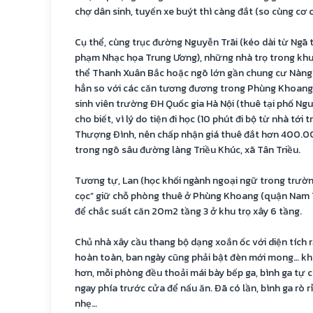
chợ dân sinh, tuyến xe buýt thì càng đắt (so cùng cơ c
Cụ thể, cùng trục đường Nguyễn Trãi (kéo dài từ Ngã 
phạm Nhạc họa Trung Ương), những nhà trọ trong khu 
thể Thanh Xuân Bắc hoặc ngõ lớn gần chung cư Nàng
hẳn so với các căn tương đương trong Phùng Khoang,
sinh viên trường ĐH Quốc gia Hà Nội (thuê tại phố N
cho biết, vì lý do tiện đi học (10 phút đi bộ từ nhà tới 
Thượng Đình, nên chấp nhận giá thuê đắt hơn 400.00
trong ngõ sâu đường làng Triều Khúc, xã Tân Triều.
Tương tự, Lan (học khối ngành ngoại ngữ trong trường
cọc” giữ chỗ phòng thuê ở Phùng Khoang (quận Nam T
để chắc suất căn 20m2 tầng 3 ở khu trọ xây 6 tầng.
Chủ nhà xây cầu thang bộ dạng xoắn ốc với diện tích r
hoàn toàn, ban ngày cũng phải bật đèn mới mong… k
hơn, mỗi phòng đều thoải mái bày bếp ga, bình ga tự c
ngay phía trước cửa để nấu ăn. Đã có lần, bình ga rò 
nhẹ…