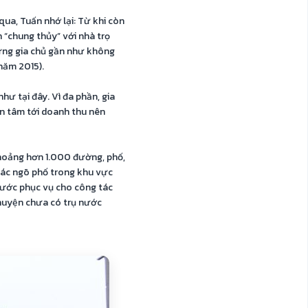
qua, Tuấn nhớ lại: Từ khi còn
n “chung thủy” với nhà trọ
hưng gia chủ gần như không
năm 2015).
ư tại đây. Vì đa phần, gia
an tâm tới doanh thu nên
khoảng hơn 1.000 đường, phố,
các ngõ phố trong khu vực
nước phục vụ cho công tác
 huyện chưa có trụ nước