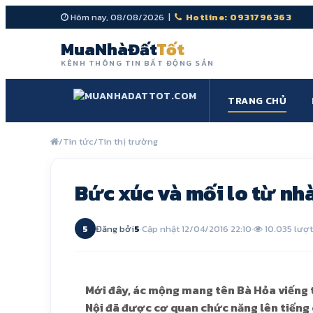
Hôm nay, 08/08/2026 |
Hotline: 0931796363
MuaNhàĐất
Tốt
KÊNH THÔNG TIN BẤT ĐỘNG SẢN
TRANG CHỦ
/
Tin tức
/
Tin thị trường
Bức xúc và mối lo từ nhà
5
Đăng bởi
5
·
Cập nhật 12/04/2016 22:10
·
10.035 lượ
Mới đây, ác mộng mang tên Bà Hỏa viếng t
Nội đã được cơ quan chức năng lên tiếng 