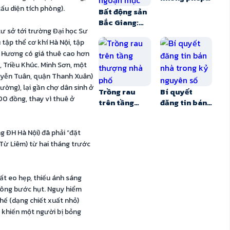
Văn bản Bộ
ấu diện tích phòng).
Bất động sản
xây dựng gây
Bắc Giang:
khó!
tư sở tới trường Đại học Sư
Cuộc chuyển
tập thể cơ khí Hà Nội, tập
mình ngoạn
 Hương có giá thuê cao hơn
mục
 Triều Khúc. Minh Sơn, một
guyễn Tuân, quận Thanh Xuân)
trường), lại gần chợ dân sinh ở
Trồng rau
Bí quyết
0 đồng, thay vì thuê ở
trên tầng
đăng tin bán
thượng nhà
nhà trong kỷ
phố
nguyên số
 ĐH Hà Nội) đã phải “đặt
ừ Liêm) từ hai tháng trước
ất eo hẹp, thiếu ánh sáng
hông bước hụt. Nguy hiểm
hế (dạng chiết xuất nhỏ)
rỉ khiến một người bị bỏng