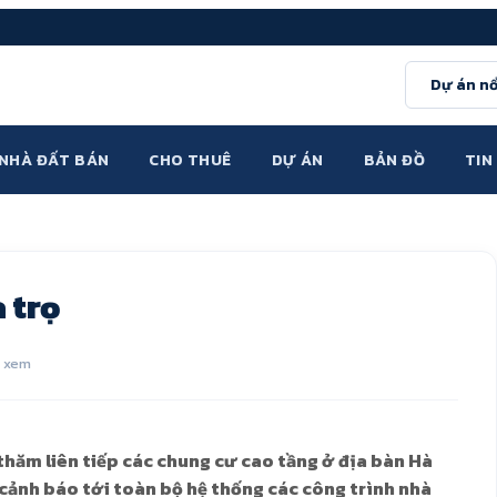
Dự án nổ
NHÀ ĐẤT BÁN
CHO THUÊ
DỰ ÁN
BẢN ĐỒ
TIN
 trọ
t xem
hăm liên tiếp các chung cư cao tầng ở địa bàn Hà
cảnh báo tới toàn bộ hệ thống các công trình nhà