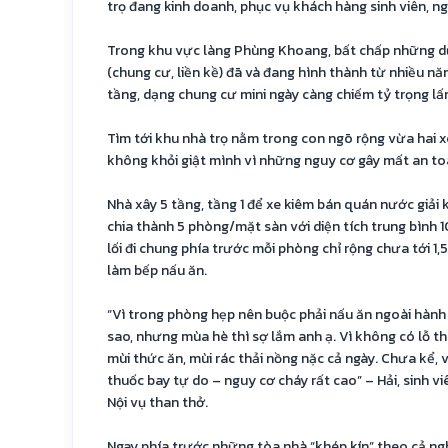
trọ đang kinh doanh, phục vụ khách hàng sinh viên, n
Trong khu vực làng Phùng Khoang, bất chấp những d
(chung cư, liền kề) đã và đang hình thành từ nhiều n
tầng, dạng chung cư mini ngày càng chiếm tỷ trọng lấn
Tìm tới khu nhà trọ nằm trong con ngõ rộng vừa hai x
không khỏi giật mình vì những nguy cơ gây mất an to
Nhà xây 5 tầng, tầng 1 để xe kiêm bán quán nước giải 
chia thành 5 phòng/mặt sàn với diện tích trung bình 
lối đi chung phía trước mỗi phòng chỉ rộng chưa tới 
làm bếp nấu ăn.
“Vì trong phòng hẹp nên buộc phải nấu ăn ngoài hành
sao, nhưng mùa hè thì sợ lắm anh ạ. Vì không có lỗ th
mùi thức ăn, mùi rác thải nồng nặc cả ngày. Chưa kể, v
thuốc bay tự do – nguy cơ cháy rất cao” – Hải, sinh v
Nội vụ than thở.
Ngay phía trước những tòa nhà “khép kín” theo cả ngh