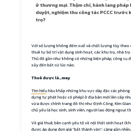
ở thương mại. Thậm chí, hành lang pháp l
duyệt, nghiệm thu công tác PCCC trước k
trọ?
Với số lượng không đếm xuể và chất lượng tùy theo c
thuê tự bố trí vật dụng sinh hoạt, các khu trọ, nhà tr
Thủ đô gần như không có những biện pháp, công cụ 
xảy đến bất cứ lúc nào.
Thuê được là…may
Tìm hiểu hầu khắp những khu vực dày đặc các phòng t
dựng tự phát hoặc có phép) ở địa bàn mới lên cấp nh
vừa được chỉnh trang đô thị như Định Công, Kim Gian
chủ yếu là học sinh, sinh viên, người lao động ngoại tỉ
Về giá thuê, bên cạnh yếu tố về nội thất sinh hoạt (k
được áp dụng đơn giá “bất thành văn”: càng gần nhiều