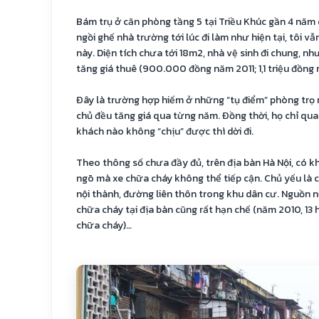
Bám trụ ở căn phòng tầng 5 tại Triều Khúc gần 4 năm 
ngồi ghế nhà trường tới lúc đi làm như hiện tại, tôi vẫ
này. Diện tích chưa tới 18m2, nhà vệ sinh đi chung, n
tăng giá thuê (900.000 đồng năm 2011; 1,1 triệu đồng 
Đây là trường hợp hiếm ở những “tụ điểm” phòng trọ nh
chủ đều tăng giá qua từng năm. Đồng thời, họ chỉ qu
khách nào không “chịu” được thì dời đi.
Theo thông số chưa đầy đủ, trên địa bàn Hà Nội, có 
ngõ mà xe chữa cháy không thể tiếp cận. Chủ yếu là 
nội thành, đường liên thôn trong khu dân cư. Nguồn 
chữa cháy tại địa bàn cũng rất hạn chế (năm 2010, 13
chữa cháy)…