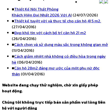
■
Thiết Kế Nội Thất Phòng
Khách Hiện Đại Nhất 2026 Với AI
(24/07/2026)
■
Thiết kế tuyệt vời và thực tế cho căn hộ 41,5 m2.
(27/04/2016)
■
Đẹp khó tin với cách bố trí căn hộ 21 m2
(26/04/2016)
■
Cách chọn và sử dụng màu sắc trong không gian mở
(11/04/2016)
■
Cách giảm nhiệt nhà không có điều hòa trong ngày
hè
(06/04/2016)
■
Căn hộ 28m2 đáng mơ ước của một phụ nữ độc
thân
(01/04/2016)
Website đang chạy thử nghiệm, chờ xin giấy phép
hoạt động.
Chúng tôi không trực tiếp bán sản phẩm vui lòng liên
hệ với người đăng