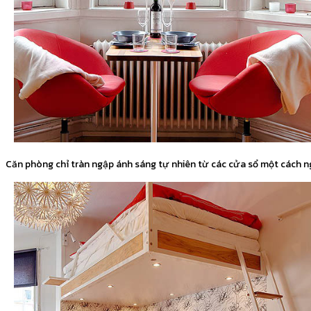
Căn phòng chỉ tràn ngập ánh sáng tự nhiên từ các cửa sổ một cách 