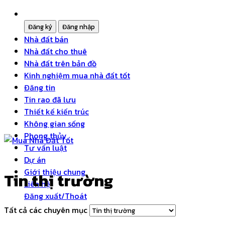
Nhà đất bán
Nhà đất cho thuê
Nhà đất trên bản đồ
Kinh nghiệm mua nhà đất tốt
Đăng tin
Tin rao đã lưu
Thiết kế kiến trúc
Không gian sống
Phong thủy
Tư vấn luật
Dự án
Giới thiệu chung
Tin thị trường
Liên hệ
Đăng xuất/Thoát
Tất cả các chuyên mục