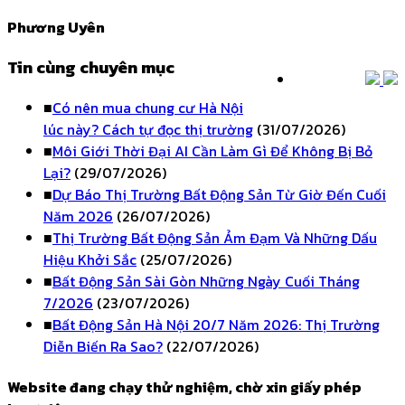
Phương Uyên
Tin cùng chuyên mục
■
Có nên mua chung cư Hà Nội
lúc này? Cách tự đọc thị trường
(31/07/2026)
■
Môi Giới Thời Đại AI Cần Làm Gì Để Không Bị Bỏ
Lại?
(29/07/2026)
■
Dự Báo Thị Trường Bất Động Sản Từ Giờ Đến Cuối
Năm 2026
(26/07/2026)
■
Thị Trường Bất Động Sản Ảm Đạm Và Những Dấu
Hiệu Khởi Sắc
(25/07/2026)
■
Bất Động Sản Sài Gòn Những Ngày Cuối Tháng
7/2026
(23/07/2026)
■
Bất Động Sản Hà Nội 20/7 Năm 2026: Thị Trường
Diễn Biến Ra Sao?
(22/07/2026)
Website đang chạy thử nghiệm, chờ xin giấy phép