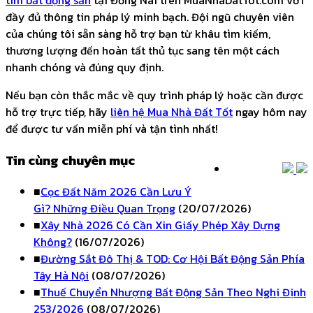
tìm bất động sản
tại Đồng Nai trên MuaNhaDatTot.com với
đầy đủ thông tin pháp lý minh bạch. Đội ngũ chuyên viên
của chúng tôi sẵn sàng hỗ trợ bạn từ khâu tìm kiếm,
thương lượng đến hoàn tất thủ tục sang tên một cách
nhanh chóng và đúng quy định.
Nếu bạn còn thắc mắc về quy trình pháp lý hoặc cần được
hỗ trợ trực tiếp, hãy
liên hệ Mua Nhà Đất Tốt
ngay hôm nay
để được tư vấn miễn phí và tận tình nhất!
Tin cùng chuyên mục
■
Cọc Đất Năm 2026 Cần Lưu Ý
Gì? Những Điều Quan Trọng
(20/07/2026)
■
Xây Nhà 2026 Có Cần Xin Giấy Phép Xây Dựng
Không?
(16/07/2026)
■
Đường Sắt Đô Thị & TOD: Cơ Hội Bất Động Sản Phía
Tây Hà Nội
(08/07/2026)
■
Thuế Chuyển Nhượng Bất Động Sản Theo Nghị Định
253/2026
(08/07/2026)