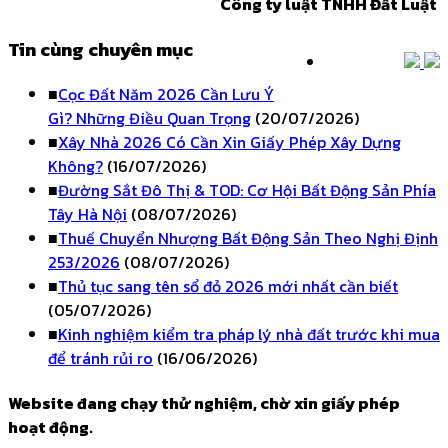
Công ty luật TNHH Đất Luật
Tin cùng chuyên mục
■
Cọc Đất Năm 2026 Cần Lưu Ý
Gì? Những Điều Quan Trọng
(20/07/2026)
■
Xây Nhà 2026 Có Cần Xin Giấy Phép Xây Dựng
Không?
(16/07/2026)
■
Đường Sắt Đô Thị & TOD: Cơ Hội Bất Động Sản Phía
Tây Hà Nội
(08/07/2026)
■
Thuế Chuyển Nhượng Bất Động Sản Theo Nghị Định
253/2026
(08/07/2026)
■
Thủ tục sang tên sổ đỏ 2026 mới nhất cần biết
(05/07/2026)
■
Kinh nghiệm kiểm tra pháp lý nhà đất trước khi mua
để tránh rủi ro
(16/06/2026)
Website đang chạy thử nghiệm, chờ xin giấy phép
hoạt động.