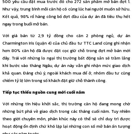
500 yêu cầu đặt mua trước đó cho 272 sản phẩm mở bán đợt 1.
Như vậy, trung bình mỗi căn hộ có cùng lúc hai người muốn sở hữu.
Kết quả, 98% rổ hàng công bố đợt đầu của dự án đã tiêu thụ hết
ngay trong buổi mở bán.
Với giá bán từ 2,9 tỷ đồng cho căn 2 phòng ngủ, dự án
Charmington Iris (quận 4) của chủ đầu tư TTC Land cũng ghi nhận
hơn 80% căn hộ đã được đặt cọc giữ chỗ trong đợt mở bán mới
đây. Trái với những lo ngại thị trường bất động sản sẽ trầm lắng
khi bước vào tháng Ngâu, dự án này vẫn ghi nhận mức giao dịch
khả quan. Đáng chú ý, ngoài khách mua để ở, nhóm đầu tư cũng
chiếm tỷ lệ lớn trong số khách đặt giữ chỗ thành công.
Tiếp tục thiếu nguồn cung mới cuối năm
Với những tín hiệu khởi sắc, thị trường căn hộ đang mong chờ
những bứt phá về giao dịch trong các tháng cuối năm. Tuy nhiên
theo giới chuyên môn, phân khúc này có thể sẽ chỉ duy trì được
hoạt động ổn định chứ khó lặp lại những con số mở bán ấn tượng
như các năm trước.