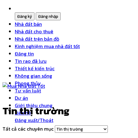
Nhà đất bán
Nhà đất cho thuê
Nhà đất trên bản đồ
Kinh nghiệm mua nhà đất tốt
Đăng tin
Tin rao đã lưu
Thiết kế kiến trúc
Không gian sống
Phong thủy
Tư vấn luật
Dự án
Giới thiệu chung
Tin thị trường
Liên hệ
Đăng xuất/Thoát
Tất cả các chuyên mục