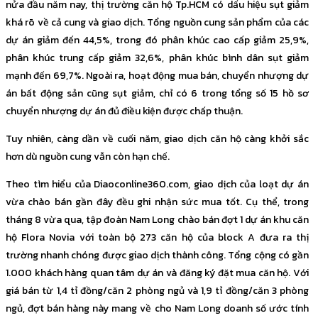
nửa đầu năm nay, thị trường căn hộ Tp.HCM có dấu hiệu sụt giảm
khá rõ về cả cung và giao dịch. Tổng nguồn cung sản phẩm của các
dự án giảm đến 44,5%, trong đó phân khúc cao cấp giảm 25,9%,
phân khúc trung cấp giảm 32,6%, phân khúc bình dân sụt giảm
mạnh đến 69,7%. Ngoài ra, hoạt động mua bán, chuyển nhượng dự
án bất động sản cũng sụt giảm, chỉ có 6 trong tổng số 15 hồ sơ
chuyển nhượng dự án đủ điều kiện được chấp thuận.
Tuy nhiên, càng dần về cuối năm, giao dịch căn hộ càng khởi sắc
hơn dù nguồn cung vẫn còn hạn chế.
Theo tìm hiểu của Diaoconline360.com, giao dịch của loạt dự án
vừa chào bán gần đây đều ghi nhận sức mua tốt. Cụ thể, trong
tháng 8 vừa qua, tập đoàn Nam Long chào bán đợt 1 dự án khu căn
hộ Flora Novia với toàn bộ 273 căn hộ của block A đưa ra thị
trường nhanh chóng được giao dịch thành công. Tổng cộng có gần
1.000 khách hàng quan tâm dự án và đăng ký đặt mua căn hộ. Với
giá bán từ 1,4 tỉ đồng/căn 2 phòng ngủ và 1,9 tỉ đồng/căn 3 phòng
ngủ, đợt bán hàng này mang về cho Nam Long doanh số ước tính