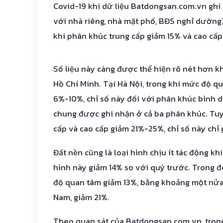
Covid-19 khi dữ liệu Batdongsan.com.vn ghi n
với nhà riêng, nhà mặt phố, BĐS nghỉ dưỡng
khi phân khúc trung cấp giảm 15% và cao cấ
Số liệu này càng được thể hiện rõ nét hơn kh
Hồ Chí Minh. Tại Hà Nội, trong khi mức độ q
6%-10%, chỉ số này đối với phân khúc bình 
chung được ghi nhận ở cả ba phân khúc. Tuy
cấp và cao cấp giảm 21%-25%, chỉ số này chỉ
Đất nền cũng là loại hình chịu ít tác động k
hình này giảm 14% so với quý trước. Trong đ
độ quan tâm giảm 13%, bằng khoảng một nửa 
Nam, giảm 21%.
Theo quan sát của Batdongsan.com.vn, trong