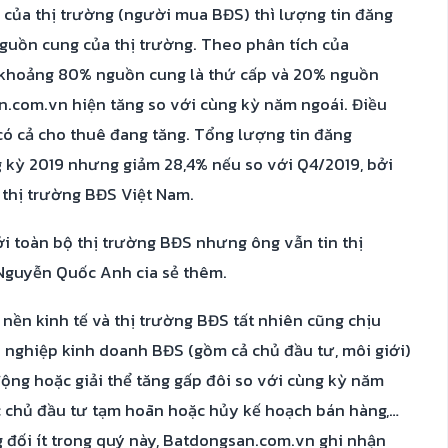
 của thị trường (người mua BĐS) thì lượng tin đăng
guồn cung của thị trường. Theo phân tích của
 khoảng 80% nguồn cung là thứ cấp và 20% nguồn
n.com.vn hiện tăng so với cùng kỳ năm ngoái. Điều
có cả cho thuê đang tăng. Tổng lượng tin đăng
 kỳ 2019 nhưng giảm 28,4% nếu so với Q4/2019, bởi
 thị trường BĐS Việt Nam.
i toàn bộ thị trường BĐS nhưng ông vẫn tin thị
Nguyễn Quốc Anh cia sẻ thêm.
 nền kinh tế và thị trường BĐS tất nhiên cũng chịu
 nghiệp kinh doanh BĐS (gồm cả chủ đầu tư, môi giới)
ộng hoặc giải thể tăng gấp đôi so với cùng kỳ năm
ác chủ đầu tư tạm hoãn hoặc hủy kế hoạch bán hàng,…
đối ít trong quý này, Batdongsan.com.vn ghi nhận