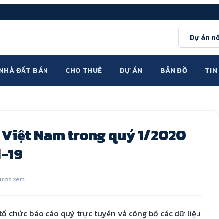
Dự án nổ
NHÀ ĐẤT BÁN
CHO THUÊ
DỰ ÁN
BẢN ĐỒ
TIN
 Việt Nam trong quý 1/2020
d-19
lượt xem
tổ chức báo cáo quý trực tuyến và công bố các dữ liệu