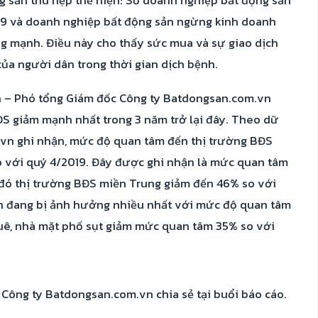
g sản thu hẹp thể hiện: Số doanh nghiệp bất động sản
19 và doanh nghiệp bất động sản ngừng kinh doanh
ng mạnh. Điều này cho thấy sức mua và sự giao dịch
của người dân trong thời gian dịch bệnh.
h – Phó tổng Giám đốc Công ty Batdongsan.com.vn
ĐS giảm mạnh nhất trong 3 năm trở lại đây. Theo dữ
.vn ghi nhận, mức độ quan tâm đến thị trường BĐS
o với quý 4/2019. Đây được ghi nhận là mức quan tâm
g đó thị trường BĐS miền Trung giảm đến 46% so với
án đang bị ảnh hưởng nhiều nhất với mức độ quan tâm
uê, nhà mặt phố sụt giảm mức quan tâm 35% so với
ông ty Batdongsan.com.vn chia sẻ tại buổi báo cáo.