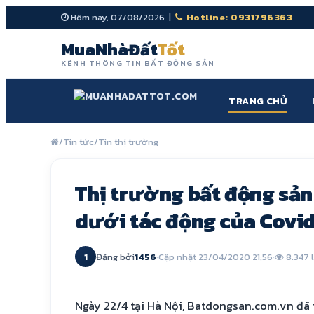
Hôm nay, 07/08/2026 |
Hotline: 0931796363
MuaNhàĐất
Tốt
KÊNH THÔNG TIN BẤT ĐỘNG SẢN
TRANG CHỦ
/
Tin tức
/
Tin thị trường
Thị trường bất động sản
dưới tác động của Covi
1
Đăng bởi
1456
·
Cập nhật 23/04/2020 21:56
·
8.347 
Ngày 22/4 tại Hà Nội, Batdongsan.com.vn đã 