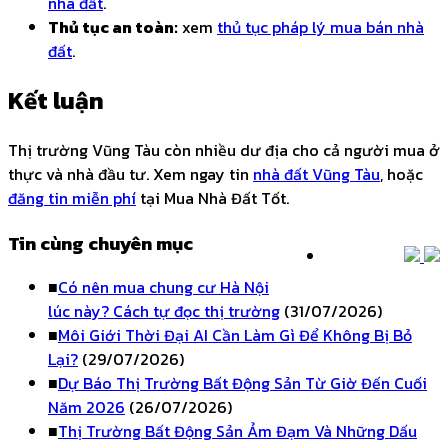
nhà đất
.
Thủ tục an toàn:
xem
thủ tục pháp lý mua bán nhà
đất
.
Kết luận
Thị trường Vũng Tàu còn nhiều dư địa cho cả người mua ở
thực và nhà đầu tư. Xem ngay tin
nhà đất Vũng Tàu
, hoặc
đăng tin miễn phí
tại Mua Nhà Đất Tốt.
Tin cùng chuyên mục
■
Có nên mua chung cư Hà Nội
lúc này? Cách tự đọc thị trường
(31/07/2026)
■
Môi Giới Thời Đại AI Cần Làm Gì Để Không Bị Bỏ
Lại?
(29/07/2026)
■
Dự Báo Thị Trường Bất Động Sản Từ Giờ Đến Cuối
Năm 2026
(26/07/2026)
■
Thị Trường Bất Động Sản Ảm Đạm Và Những Dấu