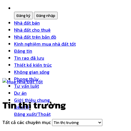
Nhà đất bán
Nhà đất cho thuê
Nhà đất trên bản đồ
Kinh nghiệm mua nhà đất tốt
Đăng tin
Tin rao đã lưu
Thiết kế kiến trúc
Không gian sống
Phong thủy
Tư vấn luật
Dự án
Giới thiệu chung
Tin thị trường
Liên hệ
Đăng xuất/Thoát
Tất cả các chuyên mục