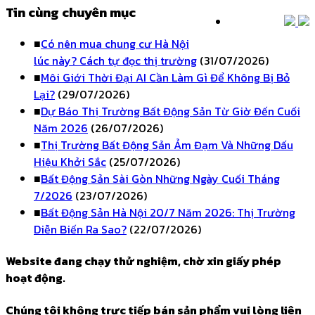
Tin cùng chuyên mục
■
Có nên mua chung cư Hà Nội
lúc này? Cách tự đọc thị trường
(31/07/2026)
■
Môi Giới Thời Đại AI Cần Làm Gì Để Không Bị Bỏ
Lại?
(29/07/2026)
■
Dự Báo Thị Trường Bất Động Sản Từ Giờ Đến Cuối
Năm 2026
(26/07/2026)
■
Thị Trường Bất Động Sản Ảm Đạm Và Những Dấu
Hiệu Khởi Sắc
(25/07/2026)
■
Bất Động Sản Sài Gòn Những Ngày Cuối Tháng
7/2026
(23/07/2026)
■
Bất Động Sản Hà Nội 20/7 Năm 2026: Thị Trường
Diễn Biến Ra Sao?
(22/07/2026)
Website đang chạy thử nghiệm, chờ xin giấy phép
hoạt động.
Chúng tôi không trực tiếp bán sản phẩm vui lòng liên