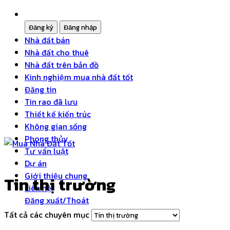
Nhà đất bán
Nhà đất cho thuê
Nhà đất trên bản đồ
Kinh nghiệm mua nhà đất tốt
Đăng tin
Tin rao đã lưu
Thiết kế kiến trúc
Không gian sống
Phong thủy
Tư vấn luật
Dự án
Giới thiệu chung
Tin thị trường
Liên hệ
Đăng xuất/Thoát
Tất cả các chuyên mục