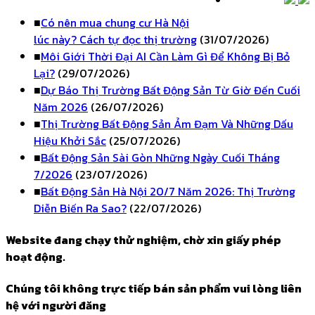
■
Có nên mua chung cư Hà Nội
lúc này? Cách tự đọc thị trường
(31/07/2026)
■
Môi Giới Thời Đại AI Cần Làm Gì Để Không Bị Bỏ
Lại?
(29/07/2026)
■
Dự Báo Thị Trường Bất Động Sản Từ Giờ Đến Cuối
Năm 2026
(26/07/2026)
■
Thị Trường Bất Động Sản Ảm Đạm Và Những Dấu
Hiệu Khởi Sắc
(25/07/2026)
■
Bất Động Sản Sài Gòn Những Ngày Cuối Tháng
7/2026
(23/07/2026)
■
Bất Động Sản Hà Nội 20/7 Năm 2026: Thị Trường
Diễn Biến Ra Sao?
(22/07/2026)
Website đang chạy thử nghiệm, chờ xin giấy phép
hoạt động.
Chúng tôi không trực tiếp bán sản phẩm vui lòng liên
hệ với người đăng