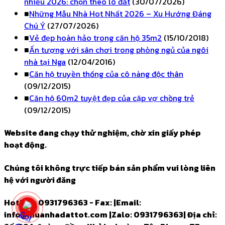
nhiều 2026: chọn theo lô đất
(30/07/2026)
■
Những Mẫu Nhà Hot Nhất 2026 – Xu Hướng Đáng
Chú Ý
(27/07/2026)
■
Vẻ đẹp hoàn hảo trong căn hộ 35m2
(15/10/2018)
■
Ấn tượng với sân chơi trong phòng ngủ của ngôi
nhà tại Nga
(12/04/2016)
■
Căn hộ truyền thống của cô nàng độc thân
(09/12/2015)
■
Căn hộ 60m2 tuyệt đẹp của cặp vợ chồng trẻ
(09/12/2015)
Website đang chạy thử nghiệm, chờ xin giấy phép
hoạt động.
Chúng tôi không trực tiếp bán sản phẩm vui lòng liên
hệ với người đăng
Hotline: 0931796363 - Fax:
|
Email:
info@muanhadattot.com
|
Zalo: 0931796363
|
Địa chỉ: