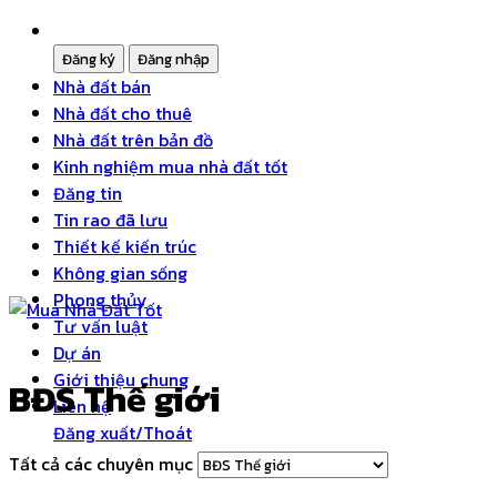
Nhà đất bán
Nhà đất cho thuê
Nhà đất trên bản đồ
Kinh nghiệm mua nhà đất tốt
Đăng tin
Tin rao đã lưu
Thiết kế kiến trúc
Không gian sống
Phong thủy
Tư vấn luật
Dự án
Giới thiệu chung
BĐS Thế giới
Liên hệ
Đăng xuất/Thoát
Tất cả các chuyên mục