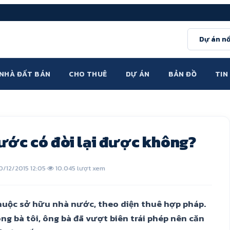
Dự án nổ
NHÀ ĐẤT BÁN
CHO THUÊ
DỰ ÁN
BẢN ĐỒ
TIN
ước có đòi lại được không?
0/12/2015 12:05
·
10.045 lượt xem
thuộc sở hữu nhà nước, theo diện thuê hợp pháp.
ng bà tôi, ông bà đã vượt biên trái phép nên căn