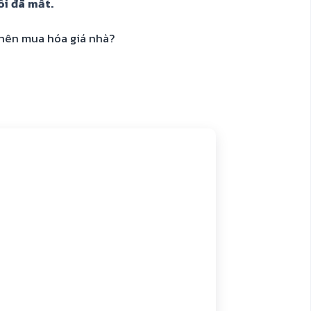
ôi đã mất.
y nên mua hóa giá nhà?