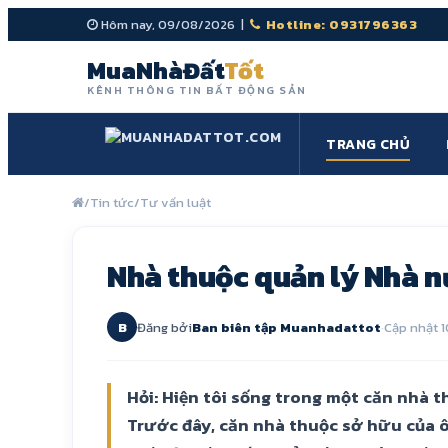
Hôm nay, 09/08/2026 |
Hotline: 0931796363
MuaNhàĐất
Tốt
KÊNH THÔNG TIN BẤT ĐỘNG SẢN
TRANG CHỦ
/
Tin tức
/
Tư vấn luật
Nhà thuộc quản lý Nhà n
B
Đăng bởi
Ban biên tập Muanhadattot
·
Cập nhật 1
Hỏi: Hiện tôi sống trong một căn nhà 
Trước đây, căn nhà thuộc sở hữu của ô