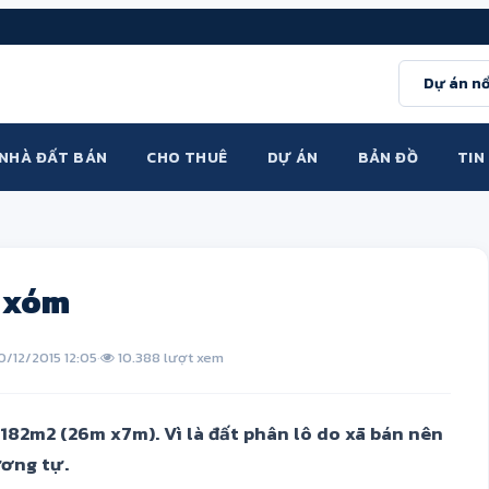
Dự án nổ
NHÀ ĐẤT BÁN
CHO THUÊ
DỰ ÁN
BẢN ĐỒ
TIN
g xóm
0/12/2015 12:05
·
10.388 lượt xem
h 182m2 (26m x7m). Vì là đất phân lô do xã bán nên
ương tự.