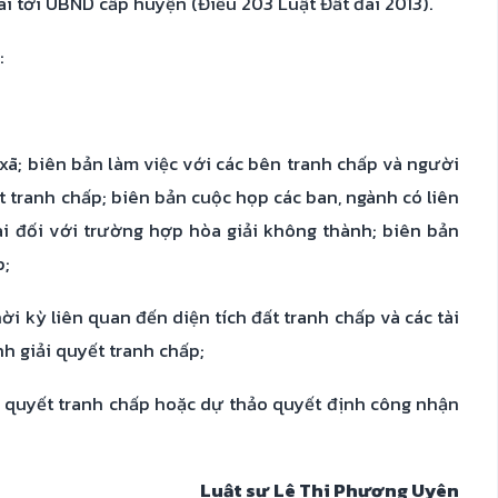
ai tới UBND cấp huyện (Điều 203 Luật Đất đai 2013).
:
 xã; biên bản làm việc với các bên tranh chấp và người
ất tranh chấp; biên bản cuộc họp các ban, ngành có liên
ai đối với trường hợp hòa giải không thành; biên bản
p;
hời kỳ liên quan đến diện tích đất tranh chấp và các tài
h giải quyết tranh chấp;
ải quyết tranh chấp hoặc dự thảo quyết định công nhận
Luật sư Lê Thị Phương Uyên