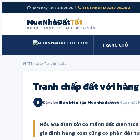
Hôm nay, 09/08/2026 |
Hotline: 0931796363
MuaNhàĐất
Tốt
KÊNH THÔNG TIN BẤT ĐỘNG SẢN
TRANG CHỦ
/
Tin tức
/
Tư vấn luật
Tranh chấp đất với hàn
B
Đăng bởi
Ban biên tập Muanhadattot
·
Cập nhật 1
Hỏi: Gia đình tôi có mảnh đất diện tíc
gia đình hàng xóm cũng có phần đất t