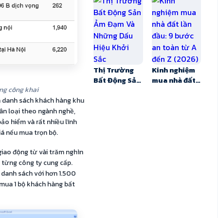
2026: khu
mong đợi
vực tiềm
nhất nối
năng, giá &
TP.HCM với
lưu ý
Đồng Nai
Thị Trường
Kinh nghiệm
Bất Động Sản
mua nhà đất
ng công khai
Ảm Đạm Và
lần đầu: 9
Những Dấu
bước an toàn
n danh sách khách hàng khu
Hiệu Khởi
từ A đến Z
ân loại theo ngành nghề,
Sắc
(2026)
bảo hiểm và rất nhiều lĩnh
iá nếu mua trọn bộ.
giao động từ vài trăm nghìn
 từng công ty cung cấp.
 danh sách với hơn 1.500
 mua 1 bộ khách hàng bất