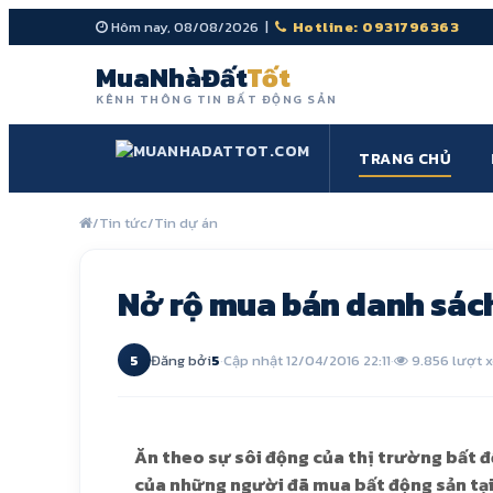
Hôm nay, 08/08/2026 |
Hotline: 0931796363
MuaNhàĐất
Tốt
KÊNH THÔNG TIN BẤT ĐỘNG SẢN
TRANG CHỦ
/
Tin tức
/
Tin dự án
Nở rộ mua bán danh sác
5
Đăng bởi
5
·
Cập nhật 12/04/2016 22:11
·
9.856 lượt 
Ăn theo sự sôi động của thị trường bất đ
của những người đã mua bất động sản tại