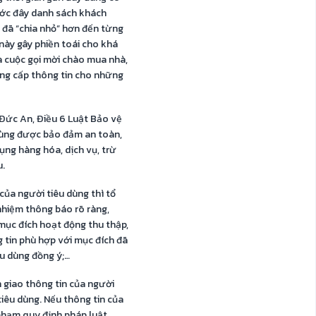
rước đây danh sách khách
 đã “chia nhỏ” hơn đến từng
này gây phiền toái cho khá
và cuộc gọi mời chào mua nhà,
ng cấp thông tin cho những
Đức An, Điều 6 Luật Bảo vệ
dùng được bảo đảm an toàn,
dụng hàng hóa, dịch vụ, trừ
u.
của người tiêu dùng thì tổ
nhiệm thông báo rõ ràng,
 mục đích hoạt động thu thập,
 tin phù hợp với mục đích đã
êu dùng đồng ý;…
 giao thông tin của người
tiêu dùng. Nếu thông tin của
 phạm quy định pháp luật.