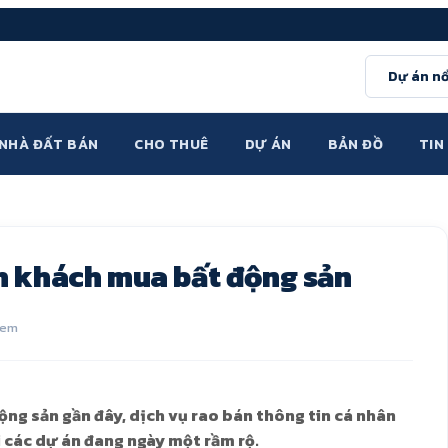
Dự án nổ
NHÀ ĐẤT BÁN
CHO THUÊ
DỰ ÁN
BẢN ĐỒ
TIN
h khách mua bất động sản
xem
ộng sản gần đây, dịch vụ rao bán thông tin cá nhân
 các dự án đang ngày một rầm rộ.