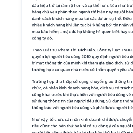
dấu hiệu trở lại rầm rộ hơn và cụ thể hơn. Nếu như t
hàng chủ yếu phân theo ngành thì hiện nay người bán
danh sách khách hàng mua tại các dự án cụ thể. Điều 
nhiều khách hàng khi liên tục bị “khủng bố” tin nhắn 
mua bảo hiểm,… mặc dù họ không hề quen biết hay cu
công ty đó.
Theo Luật sư Phạm Thị Bích Hảo, Công ty luật TNHH 
quyền lợi người tiêu dùng 2010 quy định người tiêu 
bí mật thông tin của mình khi tham gia giao dịch, sử 
trường hợp cơ quan nhà nước có thẩm quyền yêu cầ
Trường hợp thu thập, sử dụng, chuyển giao thông tin 
chức, cá nhân kinh doanh hàng hóa, dịch vụ có trách 
công khai trước khi thực hiện với người tiêu dùng về
sử dụng thông tin của người tiêu dùng; Sử dụng thông
thông báo với người tiêu dùng và phải được người ti
Như vậy, tổ chức cá nhân kinh doanh chỉ được chuyển
tiêu dùng cho bên thứ ba khi có sự đồng ý của người 
người tiêu dùng được bán lại cho bên thứ ba là đã vi