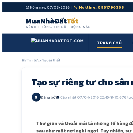
Hôm nay, 07/08/2026 |
Hotline: 0931796363
MuaNhàĐất
Tốt
KÊNH THÔNG TIN BẤT ĐỘNG SẢN
TRANG CHỦ
/
Tin tức
/
Ngoại thất
Tạo sự riêng tư cho sân
5
Đăng bởi
5
·
Cập nhật 07/04/2016 22:45
·
10.676 lư
Thư giãn và thoải mái là những tố hàng đ
sau như một nơi nghỉ ngơi. Tuy nhiên, s