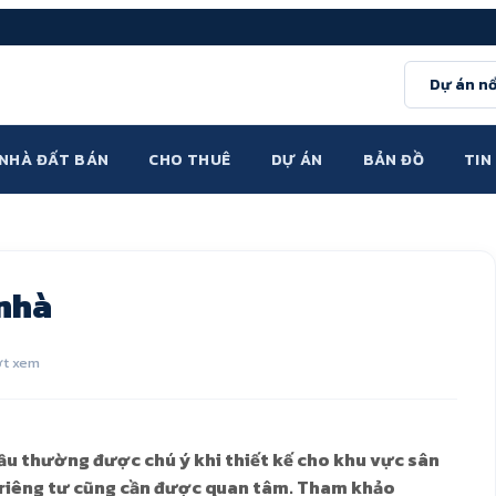
Dự án nổ
NHÀ ĐẤT BÁN
CHO THUÊ
DỰ ÁN
BẢN ĐỒ
TIN
 nhà
ợt xem
ầu thường được chú ý khi thiết kế cho khu vực sân
ự riêng tư cũng cần được quan tâm. Tham khảo