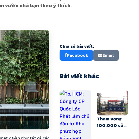
sân vườn nhà bạn theo ý thích.
Chia sẻ bài viết:
Facebook
Email
Bài viết khác
Tham vọng
100.000 căn
hộ của N.H.O
đang tới đâu?
mát ? Gần như tất cả các