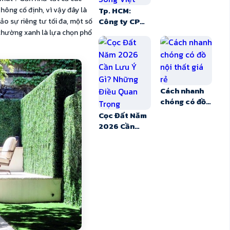
Tp. HCM:
hông cố định, vì vậy đây là
Công ty CP
o sự riêng tư tối đa, một số
Quốc Lộc
 thường xanh là lựa chọn phổ
Phát làm chủ
đầu tư Khu
phức hợp
Sóng Việt
Cách nhanh
chóng có đồ
nội thất giá
Cọc Đất Năm
rẻ
2026 Cần
Lưu Ý Gì?
Những Điều
Quan Trọng