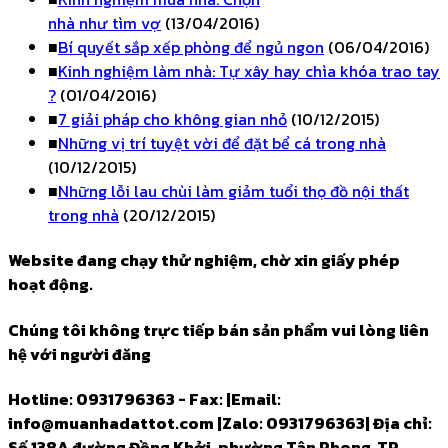
nhà như tìm vợ
(13/04/2016)
■
Bí quyết sắp xếp phòng để ngủ ngon
(06/04/2016)
■
Kinh nghiệm làm nhà: Tự xây hay chìa khóa trao tay
?
(01/04/2016)
■
7 giải pháp cho không gian nhỏ
(10/12/2015)
■
Những vị trí tuyệt vời để đặt bể cá trong nhà
(10/12/2015)
■
Những lỗi lau chùi làm giảm tuổi thọ đồ nội thất
trong nhà
(20/12/2015)
Website đang chạy thử nghiệm, chờ xin giấy phép
hoạt động.
Chúng tôi không trực tiếp bán sản phẩm vui lòng liên
hệ với người đăng
Hotline: 0931796363 - Fax:
|
Email:
info@muanhadattot.com
|
Zalo: 0931796363
|
Địa chỉ:
Số 138A đường Đồng Khởi, phường Tân Phong, TP.