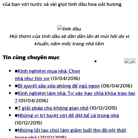
của bạn với nước và vài giọt tinh dầu hoa oải hương.
Mùi thơm của tinh dầu sẽ dần dần lấn át mùi hôi do vi
khuẩn, nấm mốc trong nhà tắm
Tin cùng chuyên mục
■
Kinh nghiệm mua nhà: Chọn
nhà như tìm vợ
(13/04/2016)
■
Bí quyết sắp xếp phòng để ngủ ngon
(06/04/2016)
■
Kinh nghiệm làm nhà: Tự xây hay chìa khóa trao tay
?
(01/04/2016)
■
7 giải pháp cho không gian nhỏ
(10/12/2015)
■
Những vị trí tuyệt vời để đặt bể cá trong nhà
(10/12/2015)
■
Những lỗi lau chùi làm giảm tuổi thọ đồ nội thất
trong nhà
(20/12/2015)