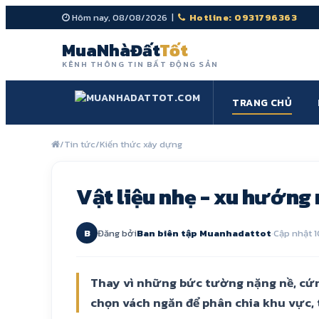
Hôm nay, 08/08/2026 |
Hotline: 0931796363
MuaNhàĐất
Tốt
KÊNH THÔNG TIN BẤT ĐỘNG SẢN
TRANG CHỦ
/
Tin tức
/
Kiến thức xây dựng
Vật liệu nhẹ - xu hướng 
B
Đăng bởi
Ban biên tập Muanhadattot
·
Cập nhật 1
Thay vì những bức tường nặng nề, cứn
chọn vách ngăn để phân chia khu vực, 