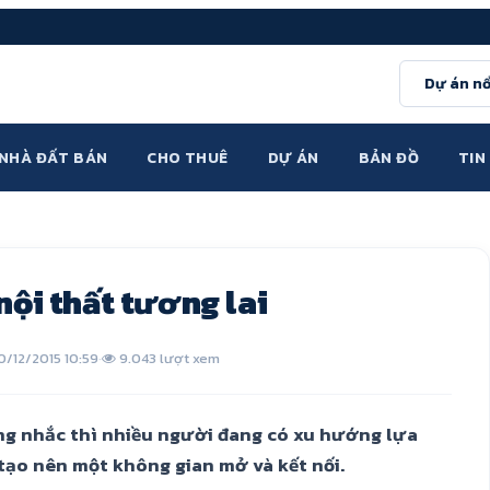
Dự án nổ
NHÀ ĐẤT BÁN
CHO THUÊ
DỰ ÁN
BẢN ĐỒ
TIN
nội thất tương lai
0/12/2015 10:59
·
9.043 lượt xem
g nhắc thì nhiều người đang có xu hướng lựa
tạo nên một không gian mở và kết nối.