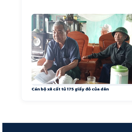
Cán bộ xã cất tủ 175 giấy đỏ của dân