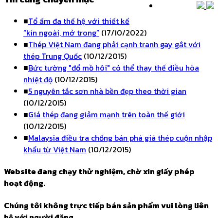
■
Tổ ấm đa thế hệ với thiết kế
“kín ngoài, mở trong”
(17/10/2022)
■
Thép Việt Nam đang phải cạnh tranh gay gắt với
thép Trung Quốc
(10/12/2015)
■
Bức tường "đổ mồ hôi" có thể thay thế điều hòa
nhiệt độ
(10/12/2015)
■
5 nguyên tắc sơn nhà bền đẹp theo thời gian
(10/12/2015)
■
Giá thép đang giảm mạnh trên toàn thế giới
(10/12/2015)
■
Malaysia điều tra chống bán phá giá thép cuộn nhập
khẩu từ Việt Nam
(10/12/2015)
Website đang chạy thử nghiệm, chờ xin giấy phép
hoạt động.
Chúng tôi không trực tiếp bán sản phẩm vui lòng liên
hệ với người đăng