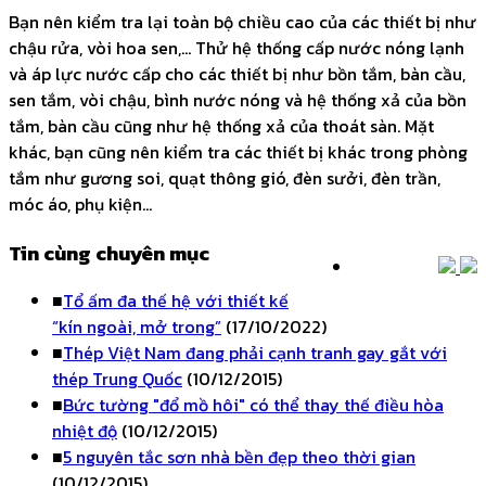
Bạn nên kiểm tra lại toàn bộ chiều cao của các thiết bị như
chậu rửa, vòi hoa sen,... Thử hệ thống cấp nước nóng lạnh
và áp lực nước cấp cho các thiết bị như bồn tắm, bàn cầu,
sen tắm, vòi chậu, bình nước nóng và hệ thống xả của bồn
tắm, bàn cầu cũng như hệ thống xả của thoát sàn. Mặt
khác, bạn cũng nên kiểm tra các thiết bị khác trong phòng
tắm như gương soi, quạt thông gió, đèn sưởi, đèn trần,
móc áo, phụ kiện...
Tin cùng chuyên mục
■
Tổ ấm đa thế hệ với thiết kế
“kín ngoài, mở trong”
(17/10/2022)
■
Thép Việt Nam đang phải cạnh tranh gay gắt với
thép Trung Quốc
(10/12/2015)
■
Bức tường "đổ mồ hôi" có thể thay thế điều hòa
nhiệt độ
(10/12/2015)
■
5 nguyên tắc sơn nhà bền đẹp theo thời gian
(10/12/2015)