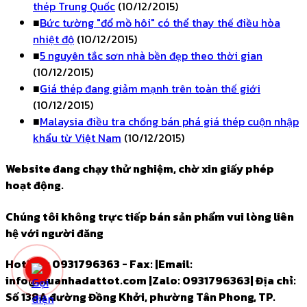
thép Trung Quốc
(10/12/2015)
■
Bức tường "đổ mồ hôi" có thể thay thế điều hòa
nhiệt độ
(10/12/2015)
■
5 nguyên tắc sơn nhà bền đẹp theo thời gian
(10/12/2015)
■
Giá thép đang giảm mạnh trên toàn thế giới
(10/12/2015)
■
Malaysia điều tra chống bán phá giá thép cuộn nhập
khẩu từ Việt Nam
(10/12/2015)
Website đang chạy thử nghiệm, chờ xin giấy phép
hoạt động.
Chúng tôi không trực tiếp bán sản phẩm vui lòng liên
hệ với người đăng
Hotline: 0931796363 - Fax:
|
Email:
info@muanhadattot.com
|
Zalo: 0931796363
|
Địa chỉ:
Số 138A đường Đồng Khởi, phường Tân Phong, TP.