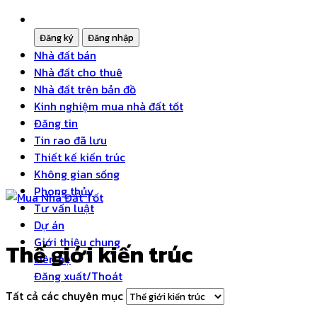
Nhà đất bán
Nhà đất cho thuê
Nhà đất trên bản đồ
Kinh nghiệm mua nhà đất tốt
Đăng tin
Tin rao đã lưu
Thiết kế kiến trúc
Không gian sống
Phong thủy
Tư vấn luật
Dự án
Giới thiệu chung
Thế giới kiến trúc
Liên hệ
Đăng xuất/Thoát
Tất cả các chuyên mục