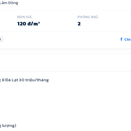
Lâm Đồng
ĐƠN GIÁ
PHÒNG NGỦ
120 đ/m²
2
Chi
G
8 Đà Lạt 30 triệu/tháng
g lượng)