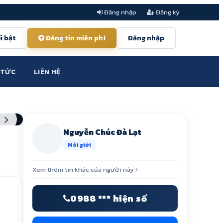
Đăng nhập
Đăng ký
i bật
Đăng tin miễn phí
Đăng nhập
 TỨC
LIÊN HỆ
Nguyễn Chúc Đà Lạt
Môi giới
Xem thêm tin khác của người này
0988 *** hiện số