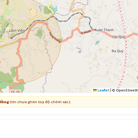
Leaflet
|
© OpenStreet
 Đồng
(tin chưa ghim toạ độ chính xác).