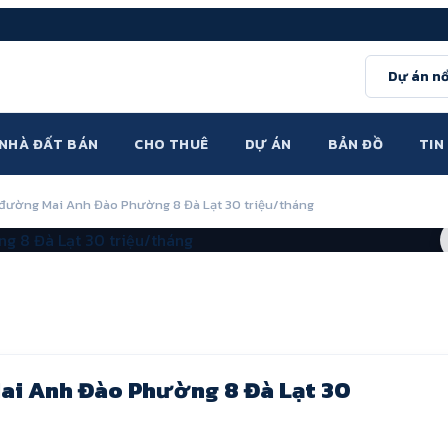
Dự án nổ
NHÀ ĐẤT BÁN
CHO THUÊ
DỰ ÁN
BẢN ĐỒ
TIN
 đường Mai Anh Đào Phường 8 Đà Lạt 30 triệu/tháng
ai Anh Đào Phường 8 Đà Lạt 30