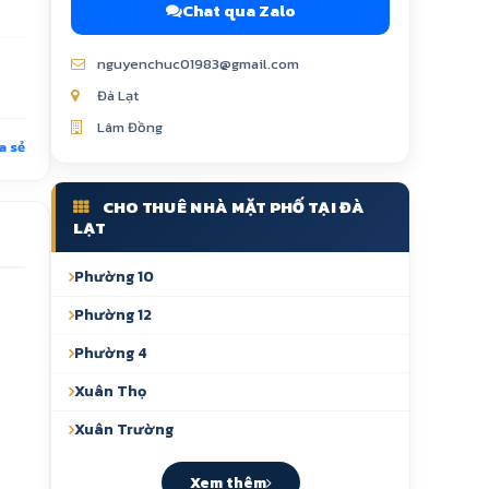
Chat qua Zalo
nguyenchuc01983@gmail.com
Đà Lạt
Lâm Đồng
a sẻ
CHO THUÊ NHÀ MẶT PHỐ TẠI ĐÀ
LẠT
Phường 10
Phường 12
Phường 4
Xuân Thọ
Xuân Trường
Xem thêm