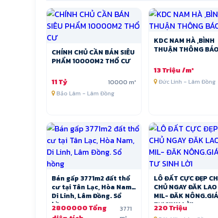
KDC NAM HÀ ,BÌNH
THUẬN THÔNG BÁO
CHÍNH CHỦ CẦN BÁN SIÊU
PHẨM 10000M2 THỔ CƯ
13 Triệu /m²
11 Tỷ
10000 m²
Đức Linh - Lâm Đồng
Bảo Lâm - Lâm Đồng
Bán gấp 3771m2 đất thổ
LÔ ĐẤT CỰC ĐẸP CHÍNH
cư tại Tân Lạc, Hòa Nam,
CHỦ NGAY ĐĂK LAO 
Di Linh, Lâm Đồng. Sổ
MIL- ĐĂK NÔNG.GI
hồng
TƯ SINH LỜI
2800000 Tổng
220 Triệu
3771
m²