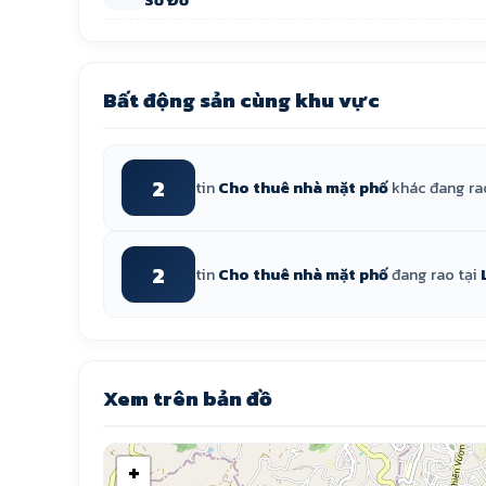
Bất động sản cùng khu vực
2
tin
Cho thuê nhà mặt phố
khác đang ra
2
tin
Cho thuê nhà mặt phố
đang rao tại
Xem trên bản đồ
+