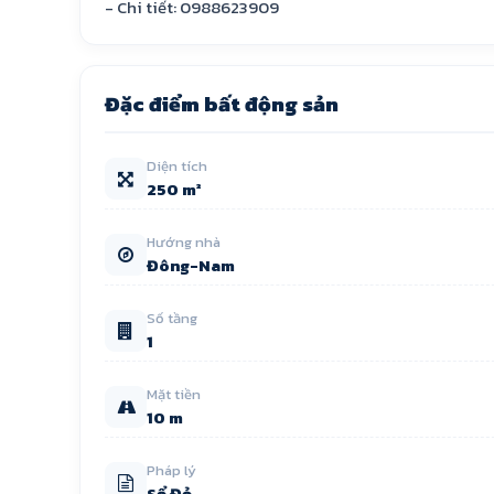
- Chi tiết: 0988623909
Đặc điểm bất động sản
Diện tích
250 m²
Hướng nhà
Đông-Nam
Số tầng
1
Mặt tiền
10 m
Pháp lý
Sổ Đỏ