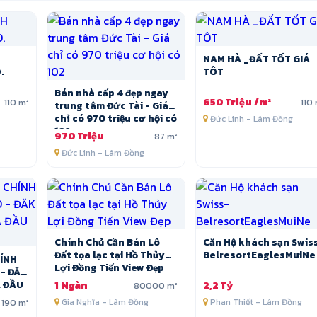
NAM HÀ _ĐẤT TỐT GIÁ
.
TÔT
Bán nhà cấp 4 đẹp ngay
650 Triệu /m²
110 m²
110
trung tâm Đức Tài - Giá
chỉ có 970 triệu cơ hội có
Đức Linh - Lâm Đồng
102
970 Triệu
87 m²
Đức Linh - Lâm Đồng
Chính Chủ Cần Bán Lô
Căn Hộ khách sạn Swis
Đất tọa lạc tại Hồ Thủy
BelresortEaglesMuiNe
Lợi Đồng Tiến View Đẹp
- ĐĂK
Á ĐẦU
1 Ngàn
2,2 Tỷ
80000 m²
190 m²
Gia Nghĩa - Lâm Đồng
Phan Thiết - Lâm Đồng