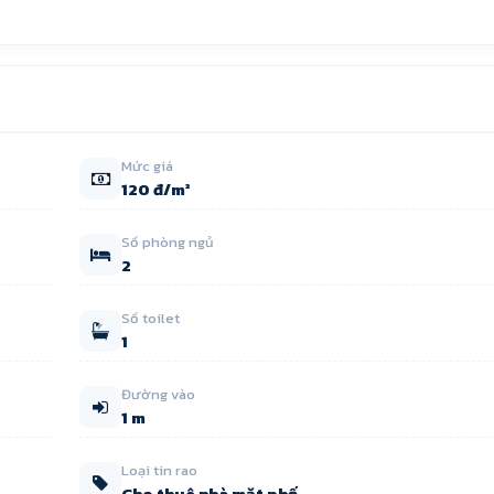
Mức giá
120 đ/m²
Số phòng ngủ
2
Số toilet
1
Đường vào
1 m
Loại tin rao
Cho thuê nhà mặt phố