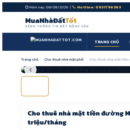
Hôm nay, 08/08/2026 |
Hotline: 0931796363
MuaNhàĐất
Tốt
KÊNH THÔNG TIN BẤT ĐỘNG SẢN
TRANG CHỦ
Trang chủ
Cho thuê nhà mặt phố
Cho thuê nhà mặt tiền
1
/2
Cho thuê nhà mặt tiền đường M
triệu/tháng