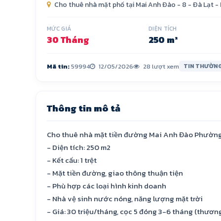
Cho thuê nhà mặt phố tại Mai Anh Đào
-
8
-
Đà Lạt
-
MỨC GIÁ
DIỆN TÍCH
30 Tháng
250 m²
Mã tin:
59994
12/05/2026
28 lượt xem
TIN THƯỜN
Thông tin mô tả
Cho thuê nhà mặt tiền đường Mai Anh Đào Phường 
- Diện tích: 250 m2
- Kết cấu: 1 trệt
- Mặt tiền đường, giao thông thuận tiện
- Phù hợp các loại hình kinh doanh
- Nhà vệ sinh nước nóng, năng lượng mặt trời
- Giá: 30 triệu/tháng, cọc 5 đóng 3-6 tháng (thươn