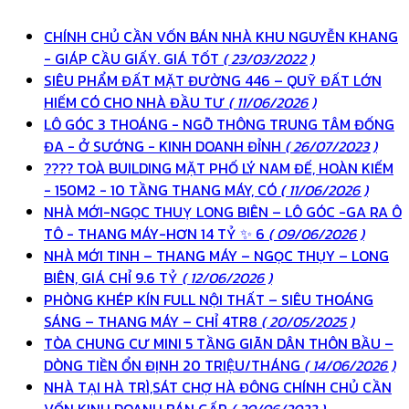
CHÍNH CHỦ CẦN VỐN BÁN NHÀ KHU NGUYỄN KHANG
- GIÁP CẦU GIẤY. GIÁ TỐT
( 23/03/2022 )
SIÊU PHẨM ĐẤT MẶT ĐƯỜNG 446 – QUỸ ĐẤT LỚN
HIẾM CÓ CHO NHÀ ĐẦU TƯ
( 11/06/2026 )
LÔ GÓC 3 THOÁNG - NGÕ THÔNG TRUNG TÂM ĐỐNG
ĐA - Ở SƯỚNG - KINH DOANH ĐỈNH
( 26/07/2023 )
???? TOÀ BUILDING MẶT PHỐ LÝ NAM ĐẾ, HOÀN KIẾM
- 150M2 - 10 TẦNG THANG MÁY, CÓ
( 11/06/2026 )
NHÀ MỚI-NGỌC THUỴ LONG BIÊN – LÔ GÓC -GA RA Ô
TÔ - THANG MÁY-HƠN 14 TỶ ✨ 6
( 09/06/2026 )
NHÀ MỚI TINH – THANG MÁY – NGỌC THỤY – LONG
BIÊN, GIÁ CHỈ 9.6 TỶ
( 12/06/2026 )
PHÒNG KHÉP KÍN FULL NỘI THẤT – SIÊU THOÁNG
SÁNG – THANG MÁY – CHỈ 4TR8
( 20/05/2025 )
TÒA CHUNG CƯ MINI 5 TẦNG GIÃN DÂN THÔN BẦU –
DÒNG TIỀN ỔN ĐỊNH 20 TRIỆU/THÁNG
( 14/06/2026 )
NHÀ TẠI HÀ TRÌ,SÁT CHỢ HÀ ĐÔNG CHÍNH CHỦ CẦN