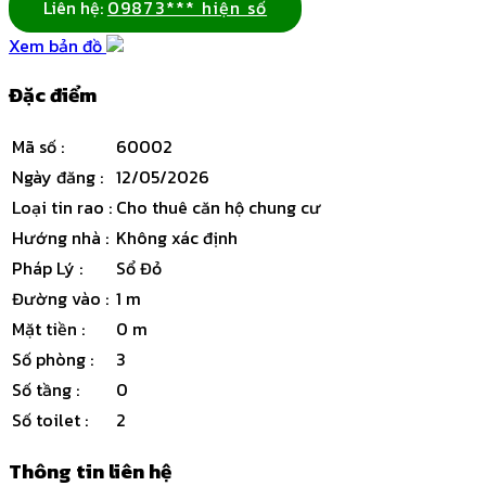
Liên hệ:
09873*** hiện số
Xem bản đồ
Đặc điểm
Mã số
:
60002
Ngày đăng
:
12/05/2026
Loại tin rao
:
Cho thuê căn hộ chung cư
Hướng nhà
:
Không xác định
Pháp Lý
:
Sổ Đỏ
Đường vào
:
1 m
Mặt tiền
:
0 m
Số phòng
:
3
Số tầng
:
0
Số toilet
:
2
Thông tin liên hệ