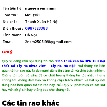
Tên liên hệ
:
nguyen van nam
Loại tin
:
Môi giới
Địa chỉ
:
Thanh Xuân Hà Nội
Điện thoại
:
0987323388
Tỉnh thành
:
Hà Nội
Email
:
2nam25051991@gmail.com
Lưu ý
Quý vị đang xem nội dung tin rao "
Cho thuê căn hộ 3PN full nội
thất tại Tây Hồ River View – Tây Hồ, Hà Nội
". Mọi thông tin liên
quan tới tin rao này là do người đăng tin đăng tải và chịu trách nhiệm.
Chúng tôi luôn cố gắng để có chất lượng thông tin tốt nhất, nhưng
chúng tôi không đảm bảo và không chịu trách nhiệm về bất kỳ nội
dung nào liên quan tới tin rao này. Nếu quý vị phát hiện có sai sót
hay vấn đề gì xin hãy thông báo cho chúng tôi.
Các tin rao khác