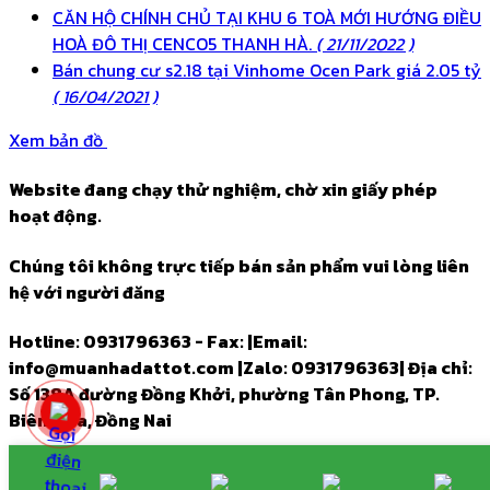
CĂN HỘ CHÍNH CHỦ TẠI KHU 6 TOÀ MỚI HƯỚNG ĐIỀU
HOÀ ĐÔ THỊ CENCO5 THANH HÀ.
( 21/11/2022 )
Bán chung cư s2.18 tại Vinhome Ocen Park giá 2.05 tỷ
( 16/04/2021 )
Xem bản đồ
Website đang chạy thử nghiệm, chờ xin giấy phép
hoạt động.
Chúng tôi không trực tiếp bán sản phẩm vui lòng liên
hệ với người đăng
Hotline: 0931796363 - Fax:
|
Email:
info@muanhadattot.com
|
Zalo: 0931796363
|
Địa chỉ:
Số 138A đường Đồng Khởi, phường Tân Phong, TP.
Biên Hòa, Đồng Nai