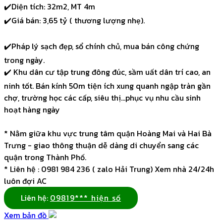
✔️Diện tích: 32m2, MT 4m
✔️Giá bán: 3,65 tỷ ( thương lượng nhẹ).
✔️Pháp lý sạch đẹp, sổ chính chủ, mua bán công chứng
trong ngày.
✔️ Khu dân cư tập trung đông đúc, sầm uất dân trí cao, an
ninh tốt. Bán kính 50m tiện ích xung quanh ngập tràn gần
chợ, trường học các cấp, siêu thị…phục vụ nhu cầu sinh
hoạt hàng ngày
* Nằm giữa khu vực trung tâm quận Hoàng Mai và Hai Bà
Trưng - giao thông thuận dễ dàng di chuyển sang các
quận trong Thành Phố.
* Liên hệ : 0981 984 236 ( zalo Hải Trung) Xem nhà 24/24h
luôn đợi AC
Liên hệ:
09819*** hiện số
Xem bản đồ