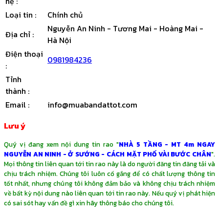
hệ
:
Loại tin
:
Chính chủ
Nguyễn An Ninh - Tương Mai - Hoàng Mai -
Địa chỉ
:
Hà Nội
Điện thoại
0981984236
:
Tỉnh
thành
:
Email
:
info@muabandattot.com
Lưu ý
Quý vị đang xem nội dung tin rao "
NHÀ 5 TẦNG - MT 4m NGAY
NGUYỄN AN NINH - Ở SƯỚNG - CÁCH MẶT PHỐ VÀI BƯỚC CHÂN
".
Mọi thông tin liên quan tới tin rao này là do người đăng tin đăng tải và
chịu trách nhiệm. Chúng tôi luôn cố gắng để có chất lượng thông tin
tốt nhất, nhưng chúng tôi không đảm bảo và không chịu trách nhiệm
về bất kỳ nội dung nào liên quan tới tin rao này. Nếu quý vị phát hiện
có sai sót hay vấn đề gì xin hãy thông báo cho chúng tôi.