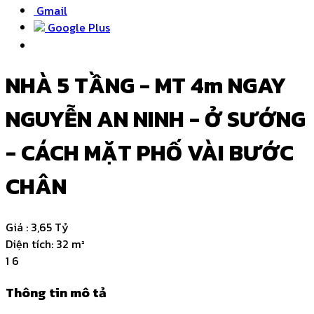
Gmail
Google Plus
NHÀ 5 TẦNG - MT 4m NGAY
NGUYỄN AN NINH - Ở SƯỚNG
- CÁCH MẶT PHỐ VÀI BƯỚC
CHÂN
Giá :
3,65 Tỷ
Diện tích:
32 m²
1
6
Thông tin mô tả