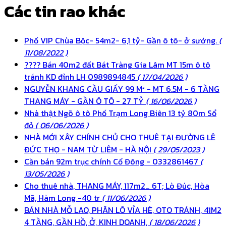
Các tin rao khác
Phố VIP Chùa Bộc- 54m2- 6,1 tỷ- Gần ô tô- ở sướng.
(
11/08/2022 )
???? Bán 40m2 đất Bát Tràng Gia Lâm MT 15m ô tô
tránh KD đỉnh LH 0989894845
( 17/04/2026 )
NGUYỄN KHANG CẦU GIẤY 99 M² - MT 6.5M - 6 TẦNG
THANG MÁY - GẦN Ô TÔ - 27 TỶ
( 16/06/2026 )
Nhà thật Ngõ ô tô Phố Trạm Long Biên 13 tỷ 80m Sổ
đỏ
( 06/06/2026 )
NHÀ MỚI XÂY CHÍNH CHỦ CHO THUÊ TẠI ĐƯỜNG LÊ
ĐỨC THỌ - NAM TỪ LIÊM - HÀ NỘI
( 29/05/2023 )
Cần bán 92m trục chính Cổ Đông - 0332861467
(
13/05/2026 )
Cho thuê nhà, THANG MÁY, 117m2_ 6T; Lò Đúc, Hòa
Mã, Hàm Long -40 tr
( 11/06/2026 )
BÁN NHÀ MỖ LAO, PHÂN LÔ VỈA HÈ, OTO TRÁNH, 41M2
4 TẦNG, GẦN HỒ, Ở, KINH DOANH,
( 18/06/2026 )