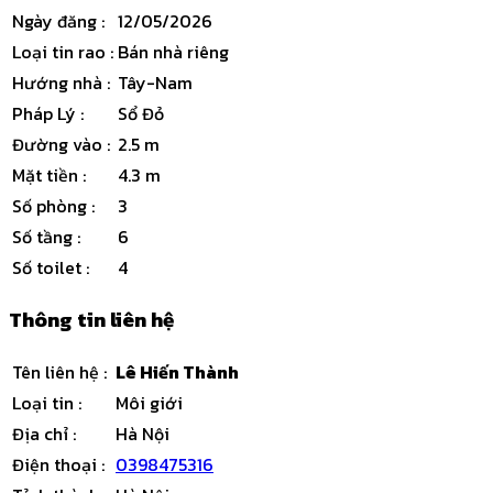
Ngày đăng
:
12/05/2026
Loại tin rao
:
Bán nhà riêng
Hướng nhà
:
Tây-Nam
Pháp Lý
:
Sổ Đỏ
Đường vào
:
2.5 m
Mặt tiền
:
4.3 m
Số phòng
:
3
Số tầng
:
6
Số toilet
:
4
Thông tin liên hệ
Tên liên hệ
:
Lê Hiến Thành
Loại tin
:
Môi giới
Địa chỉ
:
Hà Nội
Điện thoại
:
0398475316