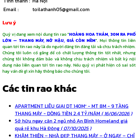
Tỉnh thành
:
Hà Nội
Email
:
toilathanh05@gmail.com
Lưu ý
Quý vị đang xem nội dung tin rao "
HOÀNG HOA THÁM, 30M RA PHỐ
LỚN — THANG MÁY, NỞ HẬU, GIÁ CÒN MỀM
". Mọi thông tin liên
quan tới tin rao này là do người đăng tin đăng tải và chịu trách nhiệm.
Chúng tôi luôn cố gắng để có chất lượng thông tin tốt nhất, nhưng
chúng tôi không đảm bảo và không chịu trách nhiệm về bất kỳ nội
dung nào liên quan tới tin rao này. Nếu quý vị phát hiện có sai sót
hay vấn đề gì xin hãy thông báo cho chúng tôi.
Các tin rao khác
APARTMENT LIỄU GIAI DT 140M² - MT 8M - 9 TẦNG
THANG MÁY - DÒNG TIỀN 2.4 TỶ/NĂM
( 16/06/2026 )
Sở hữu ngay căn 2 ngủ nhỏ An Bình Homeland giá
quá rẻ khu Hà Đông
( 07/10/2025 )
KHÂM THIÊN – NHÀ ĐẸP THANG MÁY – Ở NGAY – CHỈ