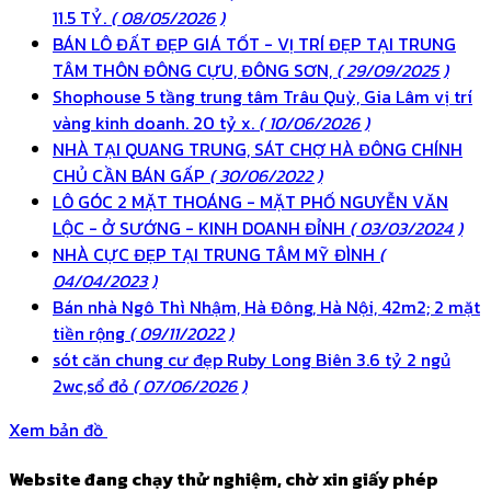
11.5 TỶ.
( 08/05/2026 )
BÁN LÔ ĐẤT ĐẸP GIÁ TỐT - VỊ TRÍ ĐẸP TẠI TRUNG
TÂM THÔN ĐÔNG CỰU, ĐÔNG SƠN,
( 29/09/2025 )
Shophouse 5 tầng trung tâm Trâu Quỳ, Gia Lâm vị trí
vàng kinh doanh. 20 tỷ x.
( 10/06/2026 )
NHÀ TẠI QUANG TRUNG, SÁT CHỢ HÀ ĐÔNG CHÍNH
CHỦ CẦN BÁN GẤP
( 30/06/2022 )
LÔ GÓC 2 MẶT THOÁNG - MẶT PHỐ NGUYỄN VĂN
LỘC - Ở SƯỚNG - KINH DOANH ĐỈNH
( 03/03/2024 )
NHÀ CỰC ĐẸP TẠI TRUNG TÂM MỸ ĐÌNH
(
04/04/2023 )
Bán nhà Ngô Thì Nhậm, Hà Đông, Hà Nội, 42m2; 2 mặt
tiền rộng
( 09/11/2022 )
sót căn chung cư đẹp Ruby Long Biên 3.6 tỷ 2 ngủ
2wc,sổ đỏ
( 07/06/2026 )
Xem bản đồ
Website đang chạy thử nghiệm, chờ xin giấy phép