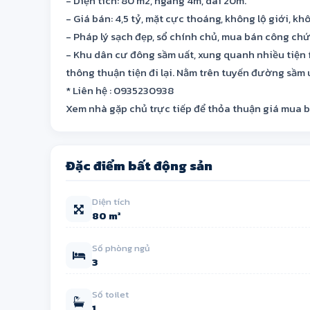
- Diện tích: 80 m2, ngang 4m, dài 20m.
- Giá bán: 4,5 tỷ, mặt cực thoáng, không lộ giới, k
- Pháp lý sạch đẹp, sổ chính chủ, mua bán công ch
- Khu dân cư đông sầm uất, xung quanh nhiều tiện í
thông thuận tiện đi lại. Nằm trên tuyến đường sầm u
* Liên hệ : 0935230938
Xem nhà gặp chủ trực tiếp để thỏa thuận giá mua 
Đặc điểm bất động sản
Diện tích
80 m²
Số phòng ngủ
3
Số toilet
1