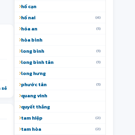
hố cạn
hố nai
(4)
hóa an
(1)
hòa bình
long bình
(1)
long bình tân
(1)
long hưng
phước tân
(1)
 sẻ
quang vinh
quyết thắng
tam hiệp
(2)
tam hòa
(2)