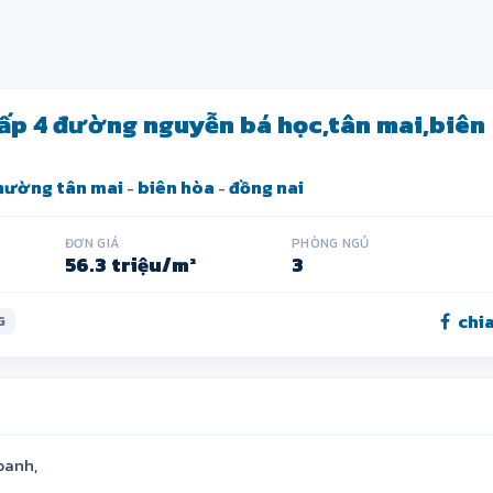
cấp 4 đường nguyễn bá học,tân mai,biên
hường tân mai
biên hòa
đồng nai
-
-
ĐƠN GIÁ
PHÒNG NGỦ
56.3 triệu/m²
3
chia
G
oanh,