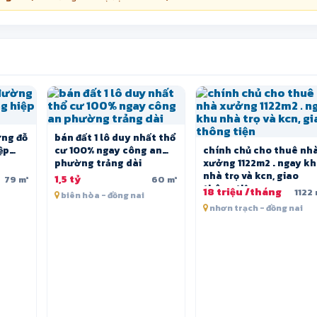
ờng đỗ
bán đất 1 lô duy nhất thổ
ệp
cư 100% ngay công an
chính chủ cho thuê nh
phường trảng dài
xưởng 1122m2 . ngay k
nhà trọ và kcn, giao
1,5 tỷ
79 m²
60 m²
thông tiện
18 triệu /tháng
1122 
biên hòa - đồng nai
nhơn trạch - đồng nai