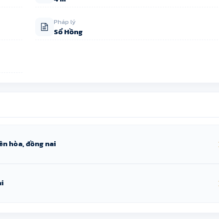
Pháp lý
Sổ Hồng
ên hòa, đồng nai
i