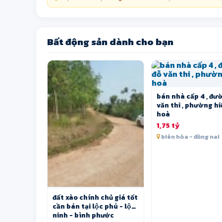
Bất động sản dành cho bạn
bán nhà cấp 4 , đư
văn thi , phường hi
hoà
1,75 tỷ
biên hòa - đồng nai
đất xào chính chủ giá tốt
cần bán tại lộc phú - lộc
ninh - bình phước