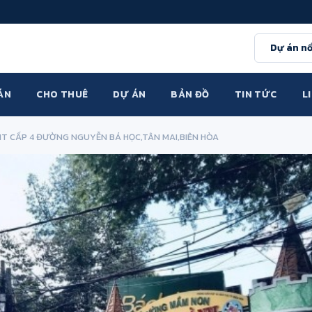
Dự án nổ
ÁN
CHO THUÊ
DỰ ÁN
BẢN ĐỒ
TIN TỨC
L
MT CẤP 4 ĐƯỜNG NGUYỄN BÁ HỌC,TÂN MAI,BIÊN HÒA