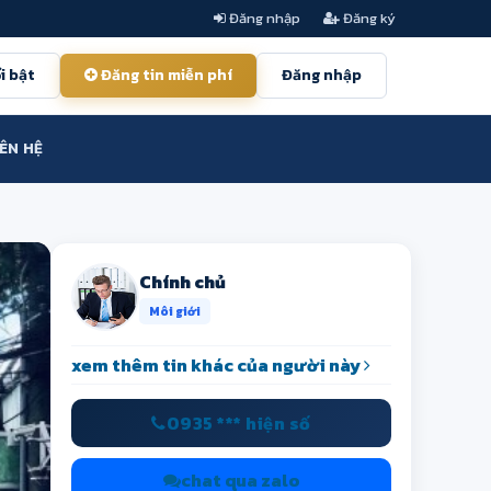
Đăng nhập
Đăng ký
i bật
Đăng tin miễn phí
Đăng nhập
IÊN HỆ
Chính chủ
Môi giới
xem thêm tin khác của người này
0935 *** hiện số
chat qua zalo