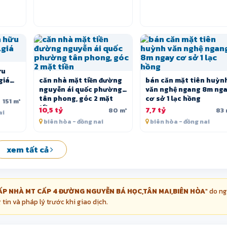
ữu
giá
căn nhà mặt tiền đường
bán căn mặt tiên huỳn
nguyễn ái quốc phường
văn nghệ ngang 8m ng
tân phong, góc 2 mặt
cơ sở 1 lạc hồng
151 m²
tiền
10,5 tỷ
7,7 tỷ
80 m²
83 
ai
biên hòa - đồng nai
biên hòa - đồng nai
xem tất cả
ẤP NHÀ MT CẤP 4 ĐƯỜNG NGUYỄN BÁ HỌC,TÂN MAI,BIÊN HÒA
" do n
 tin và pháp lý trước khi giao dịch.