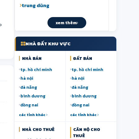
trung dũng
xem thêm
o
NHÀ ĐẤT KHU VỰC
NHÀ BÁN
ĐẤT BÁN
tp. hồ chí minh
tp. hồ chí minh
hà nội
hà nội
đà nẵng
đà nẵng
bình dương
bình dương
đồng nai
đồng nai
các tỉnh khác
các tỉnh khác
NHÀ CHO THUÊ
CĂN HỘ CHO
THUÊ