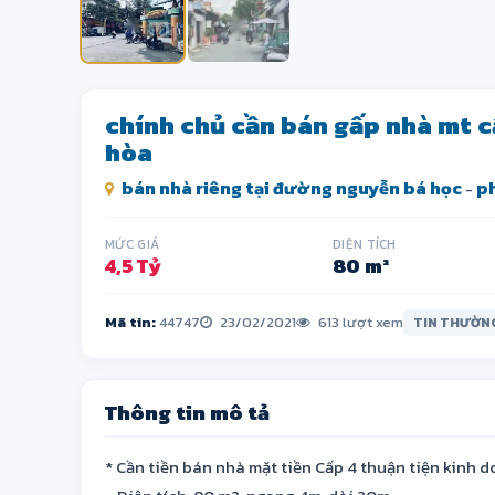
chính chủ cần bán gấp nhà mt 
hòa
bán nhà riêng tại đường nguyễn bá học
p
-
MỨC GIÁ
DIỆN TÍCH
4,5 Tỷ
80 m²
Mã tin:
44747
23/02/2021
613 lượt xem
TIN THƯỜN
Thông tin mô tả
* Cần tiền bán nhà mặt tiền Cấp 4 thuận tiện kinh d