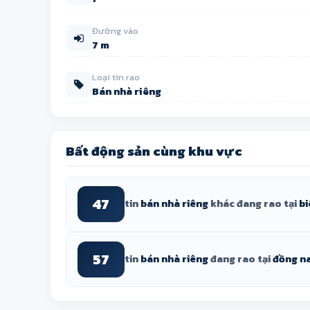
Đường vào
7 m
Loại tin rao
Bán nhà riêng
Bất động sản cùng khu vực
47
tin
bán nhà riêng
khác đang rao tại
bi
57
tin
bán nhà riêng
đang rao tại
đồng na