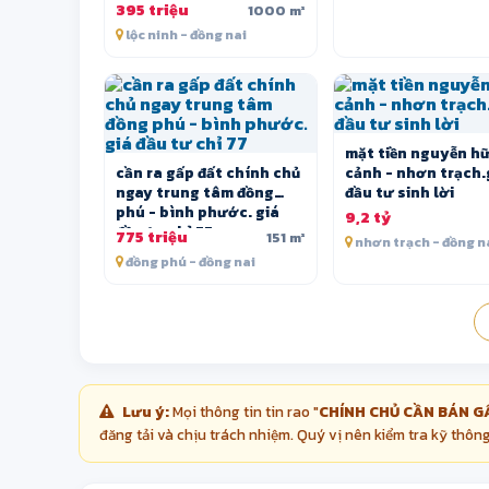
395 triệu
1000 m²
lộc ninh - đồng nai
mặt tiền nguyễn h
cần ra gấp đất chính chủ
cảnh - nhơn trạch.
ngay trung tâm đồng
đầu tư sinh lời
phú - bình phước. giá
9,2 tỷ
đầu tư chỉ 77
775 triệu
151 m²
nhơn trạch - đồng n
đồng phú - đồng nai
Lưu ý:
Mọi thông tin tin rao "
CHÍNH CHỦ CẦN BÁN G
đăng tải và chịu trách nhiệm. Quý vị nên kiểm tra kỹ thông