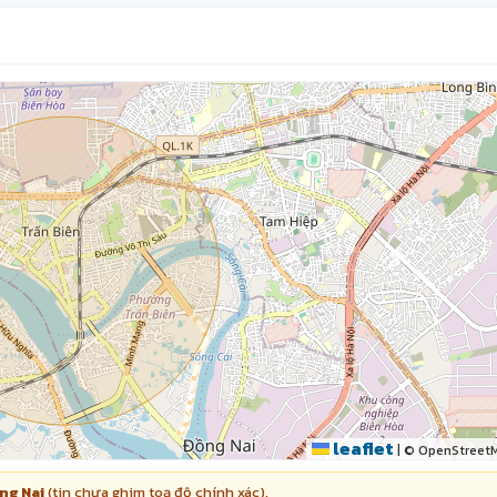
leaflet
|
© OpenStreet
ng Nai
(tin chưa ghim toạ độ chính xác).