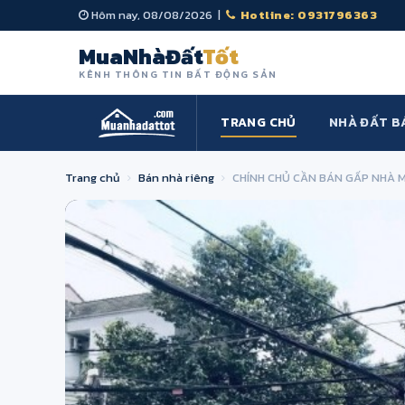
Hôm nay, 08/08/2026 |
Hotline: 0931796363
MuaNhàĐất
Tốt
KÊNH THÔNG TIN BẤT ĐỘNG SẢN
TRANG CHỦ
NHÀ ĐẤT B
Trang chủ
Bán nhà riêng
CHÍNH CHỦ CẦN BÁN GẤP NHÀ 