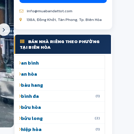
info@muabandattot.com
138A, Đồng Khởi, Tân Phong, Tp. Biên Hòa
BÁN NHÀ RIÊNG THEO PHƯỜNG
TẠI BIÊN HÒA
an bình
an hòa
bàu hang
bình đa
(1)
bửu hòa
bửu long
(2)
hiệp hòa
(1)