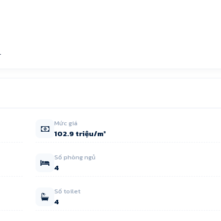
.
Mức giá
102.9 triệu/m²
Số phòng ngủ
4
Số toilet
4