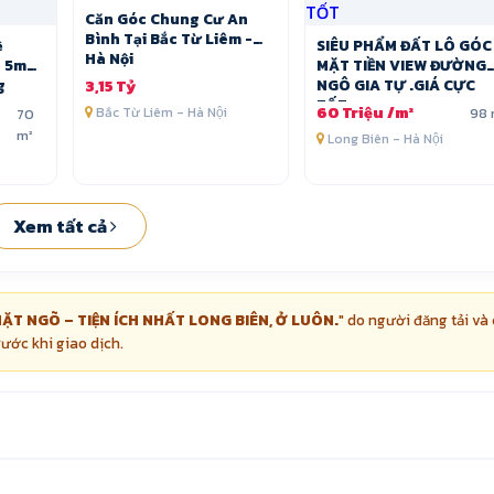
Căn Góc Chung Cư An
Bình Tại Bắc Từ Liêm -
ề
SIÊU PHẨM ĐẤT LÔ GÓC
Hà Nội
g 5m
MẶT TIỀN VIEW ĐƯỜNG
g
NGÔ GIA TỰ .GIÁ CỰC
3,15 Tỷ
TỐT
60 Triệu /m²
Bắc Từ Liêm - Hà Nội
98 
70
m²
Long Biên - Hà Nội
Xem tất cả
 MẶT NGÕ – TIỆN ÍCH NHẤT LONG BIÊN, Ở LUÔN.
" do người đăng tải và
rước khi giao dịch.