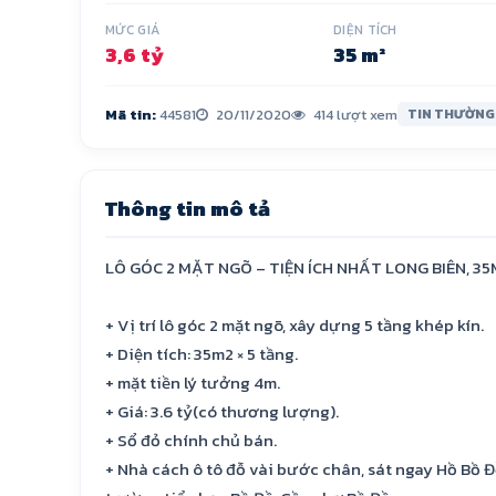
MỨC GIÁ
DIỆN TÍCH
3,6 tỷ
35 m²
Mã tin:
44581
20/11/2020
414 lượt xem
TIN THƯỜNG
Thông tin mô tả
LÔ GÓC 2 MẶT NGÕ – TIỆN ÍCH NHẤT LONG BIÊN, 35
+ Vị trí lô góc 2 mặt ngõ, xây dựng 5 tầng khép kín.
+ Diện tích: 35m2 × 5 tầng.
+ mặt tiền lý tưởng 4m.
+ Giá: 3.6 tỷ(có thương lượng).
+ Sổ đỏ chính chủ bán.
+ Nhà cách ô tô đỗ vài bước chân, sát ngay Hồ Bồ 