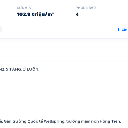
ĐƠN GIÁ
PHÒNG NGỦ
102.9 triệu/m²
4
Chi
M2, 5 TẦNG, Ở LUÔN.
Đề, Gần trường Quốc tế Wellspring, trường mầm non Hồng Tiến,