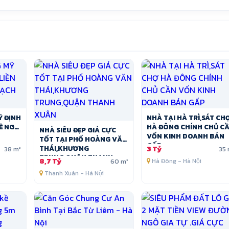
Ỹ ĐỊNH
NHÀ TẠI HÀ TRÌ,SÁT CH
Ề NGÕ
HÀ ĐÔNG CHÍNH CHỦ C
NHÀ SIÊU ĐẸP GIÁ CỰC
VỐN KINH DOANH BÁN
TỐT TẠI PHỐ HOÀNG VĂN
GẤP
THÁI,KHƯƠNG
3 Tỷ
38 m²
35 
TRUNG,QUẬN THANH
8,7 Tỷ
60 m²
Hà Đông - Hà Nội
XUÂN
Thanh Xuân - Hà Nội