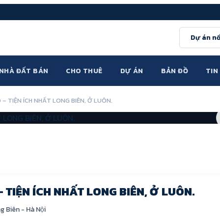
Dự án nổ
NHÀ ĐẤT BÁN
CHO THUÊ
DỰ ÁN
BẢN ĐỒ
TIN
 – TIỆN ÍCH NHẤT LONG BIÊN, Ở LUÔN.
– TIỆN ÍCH NHẤT LONG BIÊN, Ở LUÔN.
g Biên
-
Hà Nội