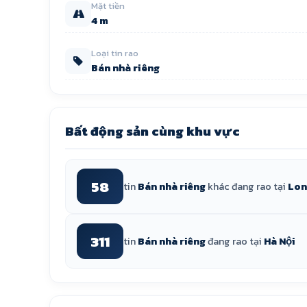
Mặt tiền
4 m
Loại tin rao
Bán nhà riêng
Bất động sản cùng khu vực
58
tin
Bán nhà riêng
khác đang rao tại
Long
311
tin
Bán nhà riêng
đang rao tại
Hà Nội