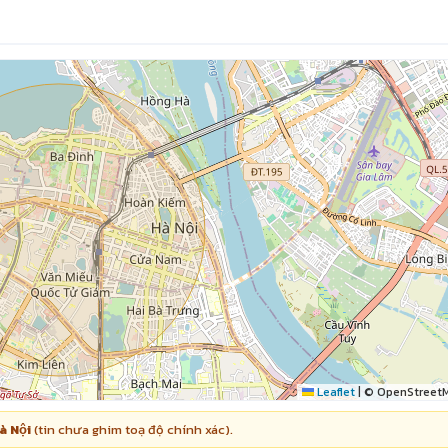
Leaflet
|
© OpenStreet
̀ Nội
(tin chưa ghim toạ độ chính xác).