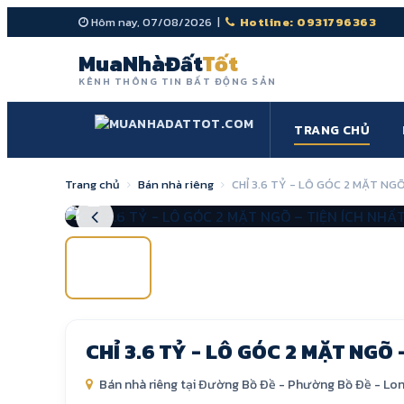
Hôm nay, 07/08/2026 |
Hotline: 0931796363
MuaNhàĐất
Tốt
KÊNH THÔNG TIN BẤT ĐỘNG SẢN
TRANG CHỦ
Trang chủ
Bán nhà riêng
CHỈ 3.6 TỶ - LÔ GÓC 2 MẶT NGÕ
1
/5
CHỈ 3.6 TỶ - LÔ GÓC 2 MẶT NGÕ 
Bán nhà riêng tại Đường Bồ Đề
-
Phường Bồ Đề
-
Lon