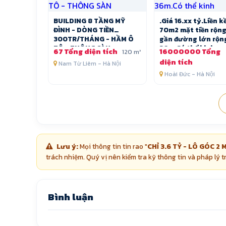
BUILDING 8 TẦNG MỸ
.Giá 16.xx tỷ.Liền k
ĐÌNH - DÒNG TIỀN
70m2 mặt tiền rộn
300TR/THÁNG - HẦM Ô
gần đường lớn rộn
TÔ - THÔNG SÀN
36m.Có thể kinh
67 Tổng diện tích
16000000 Tổng
120 m²
diện tích
Nam Từ Liêm - Hà Nội
Hoài Đức - Hà Nội
Lưu ý:
Mọi thông tin tin rao "
CHỈ 3.6 TỶ - LÔ GÓC 2
trách nhiệm. Quý vị nên kiểm tra kỹ thông tin và pháp lý t
Bình luận