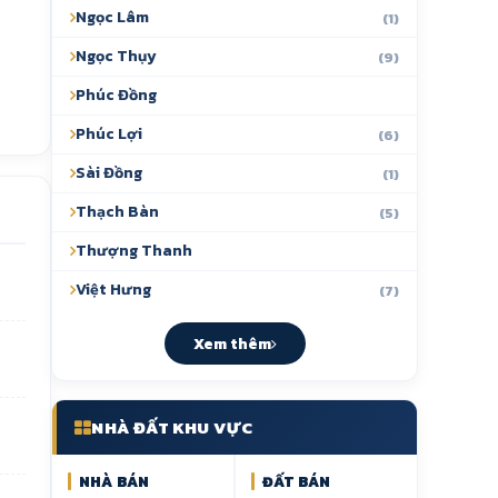
Ngọc Lâm
(1)
Ngọc Thụy
(9)
Phúc Đồng
Phúc Lợi
(6)
Sài Đồng
(1)
Thạch Bàn
(5)
Thượng Thanh
Việt Hưng
(7)
Xem thêm
NHÀ ĐẤT KHU VỰC
NHÀ BÁN
ĐẤT BÁN