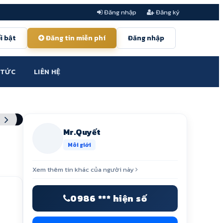
Đăng nhập
Đăng ký
i bật
Đăng tin miễn phí
Đăng nhập
 TỨC
LIÊN HỆ
Mr.Quyết
Môi giới
Xem thêm tin khác của người này
0986 *** hiện số