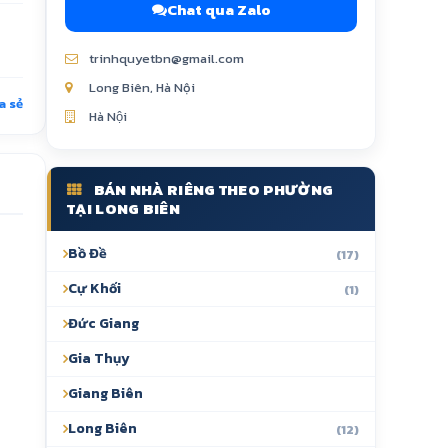
Chat qua Zalo
trinhquyetbn@gmail.com
Long Biên, Hà Nội
a sẻ
Hà Nội
BÁN NHÀ RIÊNG THEO PHƯỜNG
TẠI LONG BIÊN
Bồ Đề
(17)
Cự Khối
(1)
Đức Giang
Gia Thụy
Giang Biên
Long Biên
(12)