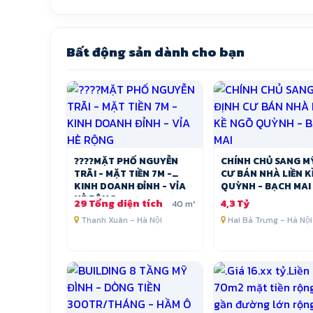
Bất động sản dành cho bạn
????MẶT PHỐ NGUYỄN
CHÍNH CHỦ SANG M
TRÃI - MẶT TIỀN 7M -
CƯ BÁN NHÀ LIỀN K
KINH DOANH ĐỈNH - VỈA
QUỲNH - BẠCH MAI
HÈ RỘNG
29 Tổng diện tích
4,3 Tỷ
40 m²
Thanh Xuân - Hà Nội
Hai Bà Trưng - Hà Nội