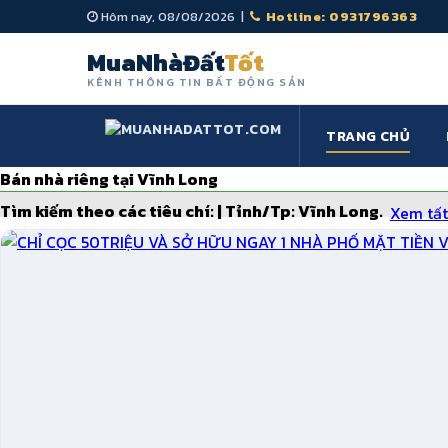
Hôm nay, 08/08/2026 |
Hotline: 0931796363
MuaNhàĐất
Tốt
KÊNH THÔNG TIN BẤT ĐỘNG SẢN
TRANG CHỦ
Bán nhà riêng tại Vĩnh Long
Tìm kiếm theo các tiêu chí: | Tỉnh/Tp:
Vĩnh Long
.
Xem tất