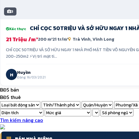
3
CHỈ CỌC 50TRIỆU VÀ SỞ HỮU NGAY 1 NH
Xác thực
21 Triệu /m²
200 m²
21 tr/m²
Trà Vinh, Vĩnh Long
CHỈ CỌC 50TRIỆU VÀ SỞ HỮU NGAY 1 NHÀ PHỐ MẶT TIỀN VÕ NGUYÊN GIÁ
200-250m2 ⚡Vị trí: mặt ti...
Huyền
H
Đăng 16/03/2021
BĐS bán
BĐS thuê
Tìm kiếm nâng cao
BÁN NHÀ RIÊNG