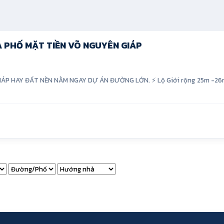
À PHỐ MẶT TIỀN VÕ NGUYÊN GIÁP
P HAY ĐẤT NỀN NẰM NGAY DỰ ÁN ĐƯỜNG LỚN. ⚡ Lộ Giới rộng 25m -26m hay