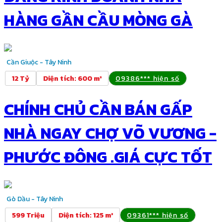
HÀNG GẦN CẦU MÒNG GÀ
Cần Giuộc - Tây Ninh
12 Tỷ
Diện tích
:
600 m²
09386*** hiện số
CHÍNH CHỦ CẦN BÁN GẤP
NHÀ NGAY CHỢ VÕ VƯƠNG -
PHƯỚC ĐÔNG .GIÁ CỰC TỐT
Gò Dầu - Tây Ninh
599 Triệu
Diện tích
:
125 m²
09361*** hiện số