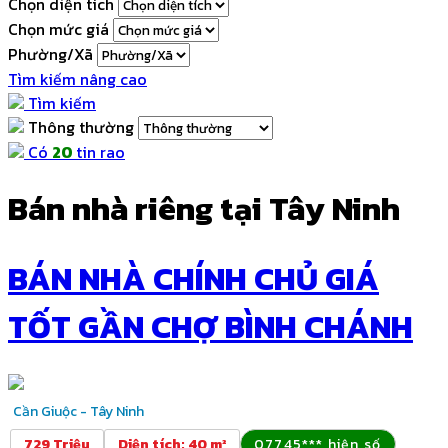
Chọn diện tích
Chọn mức giá
Phường/Xã
Tìm kiếm nâng cao
Tìm kiếm
Thông thường
Có
20
tin rao
Bán nhà riêng tại Tây Ninh
BÁN NHÀ CHÍNH CHỦ GIÁ
TỐT GẦN CHỢ BÌNH CHÁNH
Cần Giuộc - Tây Ninh
729 Triệu
Diện tích
:
40 m²
07745*** hiện số