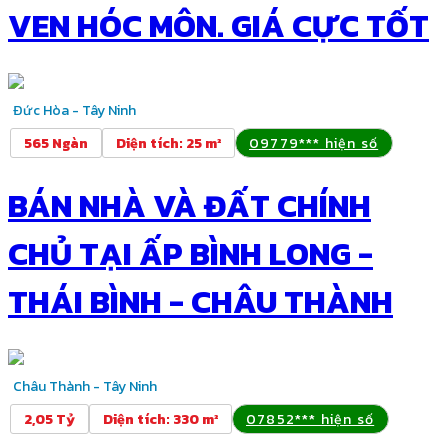
VEN HÓC MÔN. GIÁ CỰC TỐT
Đức Hòa - Tây Ninh
565 Ngàn
Diện tích
:
25 m²
09779*** hiện số
BÁN NHÀ VÀ ĐẤT CHÍNH
CHỦ TẠI ẤP BÌNH LONG -
THÁI BÌNH - CHÂU THÀNH
Châu Thành - Tây Ninh
2,05 Tỷ
Diện tích
:
330 m²
07852*** hiện số