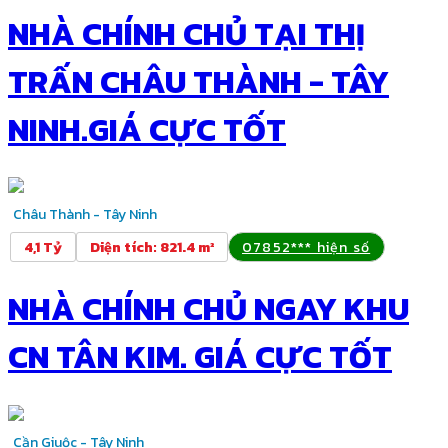
NHÀ CHÍNH CHỦ TẠI THỊ
TRẤN CHÂU THÀNH - TÂY
NINH.GIÁ CỰC TỐT
Châu Thành - Tây Ninh
4,1 Tỷ
Diện tích
:
821.4 m²
07852*** hiện số
NHÀ CHÍNH CHỦ NGAY KHU
CN TÂN KIM. GIÁ CỰC TỐT
Cần Giuộc - Tây Ninh