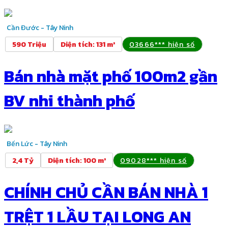
Cần Đước - Tây Ninh
590 Triệu
Diện tích
:
131 m²
03666*** hiện số
Bán nhà mặt phố 100m2 gần
BV nhi thành phố
Bến Lức - Tây Ninh
2,4 Tỷ
Diện tích
:
100 m²
09028*** hiện số
CHÍNH CHỦ CẦN BÁN NHÀ 1
TRỆT 1 LẦU TẠI LONG AN