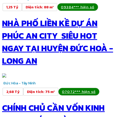
1,25 Tỷ
Diện tích
:
88 m²
09384*** hiện số
NHÀ PHỐ LIỀN KỀ DỰ ÁN
PHÚC AN CITY SIÊU HOT
NGAY TẠI HUYỆN ĐỨC HOÀ -
LONG AN
Đức Hòa - Tây Ninh
2,68 Tỷ
Diện tích
:
75 m²
07072*** hiện số
CHÍNH CHỦ CẦN VỐN KINH