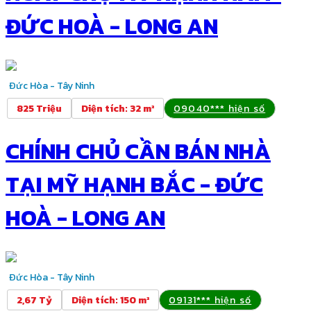
ĐỨC HOÀ - LONG AN
Đức Hòa - Tây Ninh
825 Triệu
Diện tích
:
32 m²
09040*** hiện số
CHÍNH CHỦ CẦN BÁN NHÀ
TẠI MỸ HẠNH BẮC - ĐỨC
HOÀ - LONG AN
Đức Hòa - Tây Ninh
2,67 Tỷ
Diện tích
:
150 m²
09131*** hiện số