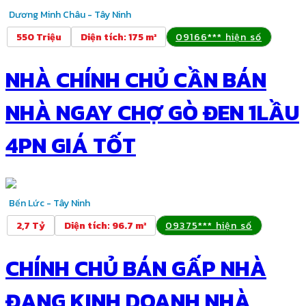
Dương Minh Châu - Tây Ninh
550 Triệu
Diện tích
:
175 m²
09166*** hiện số
NHÀ CHÍNH CHỦ CẦN BÁN
NHÀ NGAY CHỢ GÒ ĐEN 1LẦU
4PN GIÁ TỐT
Bến Lức - Tây Ninh
2,7 Tỷ
Diện tích
:
96.7 m²
09375*** hiện số
CHÍNH CHỦ BÁN GẤP NHÀ
ĐANG KINH DOANH NHÀ