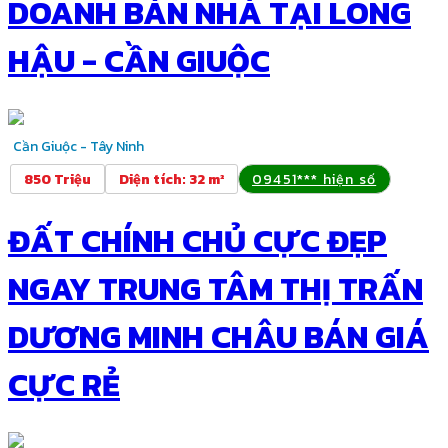
DOANH BÁN NHÀ TẠI LONG
HẬU - CẦN GIUỘC
Cần Giuộc - Tây Ninh
850 Triệu
Diện tích
:
32 m²
09451*** hiện số
ĐẤT CHÍNH CHỦ CỰC ĐẸP
NGAY TRUNG TÂM THỊ TRẤN
DƯƠNG MINH CHÂU BÁN GIÁ
CỰC RẺ