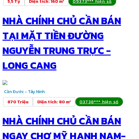
5,5 Tỷ
Diện tích
:
160 m²
09373*** hiện số
NHÀ CHÍNH CHỦ CẦN BÁN
TẠI MẶT TIỀN ĐƯỜNG
NGUYỄN TRUNG TRỰC -
LONG CANG
Cần Đước - Tây Ninh
870 Triệu
Diện tích
:
80 m²
03738*** hiện số
NHÀ CHÍNH CHỦ CẦN BÁN
NGAY CHỢ MỸ HẠNH NAM-