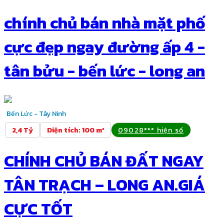
chính chủ bán nhà mặt phố
cực đẹp ngay đường ấp 4 -
tân bửu - bến lức - long an
Bến Lức - Tây Ninh
2,4 Tỷ
Diện tích
:
100 m²
09028*** hiện số
CHÍNH CHỦ BÁN ĐẤT NGAY
TÂN TRẠCH – LONG AN.GIÁ
CỰC TỐT