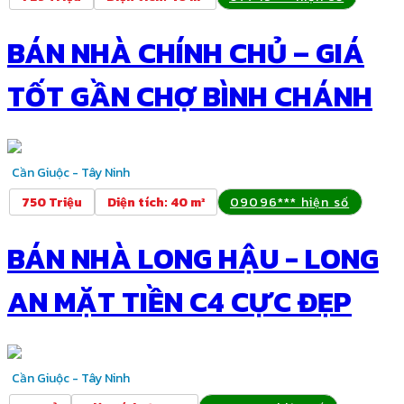
BÁN NHÀ CHÍNH CHỦ – GIÁ
TỐT GẦN CHỢ BÌNH CHÁNH
Cần Giuộc - Tây Ninh
750 Triệu
Diện tích
:
40 m²
09096*** hiện số
BÁN NHÀ LONG HẬU - LONG
AN MẶT TIỀN C4 CỰC ĐẸP
Cần Giuộc - Tây Ninh