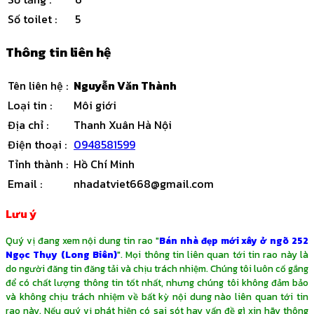
Số toilet
:
5
Thông tin liên hệ
Tên liên hệ
:
Nguyễn Văn Thành
Loại tin
:
Môi giới
Địa chỉ
:
Thanh Xuân Hà Nội
Điện thoại
:
0948581599
Tỉnh thành
:
Hồ Chí Minh
Email
:
nhadatviet668@gmail.com
Lưu ý
Quý vị đang xem nội dung tin rao "
Bán nhà đẹp mới xây ở ngõ 252
Ngọc Thụy (Long Biên)
". Mọi thông tin liên quan tới tin rao này là
do người đăng tin đăng tải và chịu trách nhiệm. Chúng tôi luôn cố gắng
để có chất lượng thông tin tốt nhất, nhưng chúng tôi không đảm bảo
và không chịu trách nhiệm về bất kỳ nội dung nào liên quan tới tin
rao này. Nếu quý vị phát hiện có sai sót hay vấn đề gì xin hãy thông