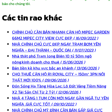
báo cho chúng tôi.
Các tin rao khác
CHÍNH CHỦ CẦN BÁN NHANH CĂN HỘ MIPEC GARDEN
66M2 MIPEC CITY VIEW CỰC ĐẸP
( 16/09/2022 )
NHÀ CHÍNH CHỦ CỰC ĐẸP NGAY TRẠM BƠM YÊN
NGHĨA - ĐẠI THÀNH - QUỐC OAI
( 11/07/2023 )
Nhà thật phố Trạm long Biên 10 tỷ 50m ngõ
nông,kinh doanh cho thuê
( 15/06/2026 )
Bán liền kề khu vực bắc an khánh
( 13/06/2026 )
CHO THUÊ CĂN HỘ R1 ROYAL CITY – 150m² 3PN NỘI
THẤT MỚI 100%
( 09/06/2026 )
Đón Sóng Hạ Tầng Hòa Lạc: Lô Đất Vàng Tiềm Năng
X2 Tài Sản Chỉ Từ 2 Tỷ!
( 12/06/2026 )
NHÀ 4 TẦNG 1 TUM CÒN MỚI NGAY GẦN NGÃ TƯ YÊN
NGHĨA .GIÁ CỰC TỐT
( 09/10/2022 )
NHÀ CHÍNH CHỦ MỸ ĐÌNH CẦN BÁN GẤP GIÁ CỰC