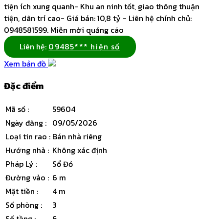
tiện ích xung quanh- Khu an ninh tốt, giao thông thuận
tiện, dân trí cao- Giá bán: 10,8 tỷ - Liên hệ chính chủ:
0948581599. Miễn mời quảng cáo
Liên hệ:
09485*** hiện số
Xem bản đồ
Đặc điểm
Mã số
:
59604
Ngày đăng
:
09/05/2026
Loại tin rao
:
Bán nhà riêng
Hướng nhà
:
Không xác định
Pháp Lý
:
Sổ Đỏ
Đường vào
:
6 m
Mặt tiền
:
4 m
Số phòng
:
3
Số tầng
:
6