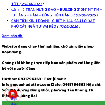
TỐT
( 26/04/2023 )
căn nhà TRẦN HƯNG ĐẠO – BUILDING 310M² MT 11M –
10 TẦNG + HẦM – DÒNG TIỀN GẦN 5
( 02/06/2026 )
CẦN TIỀN KINH DOANH, CHIẾT KHẤU SÂU LÔ ĐẤT
PHÚ CÁT NGÃ TƯ VAI RÉO
( 17/06/2026 )
Xem bản đồ
Website đang chạy thử nghiệm, chờ xin giấy phép
hoạt động.
Chúng tôi không trực tiếp bán sản phẩm vui lòng liên
hệ với người đăng
Hotline: 0931796363 - Fax:
|
Email:
info@muanhadattot.com
|
Zalo: 0931796363
|
Địa chỉ:
Số 138A đường Đồng Khởi, phường Tân Phong, TP.
Biên Hòa, Đồng Nai