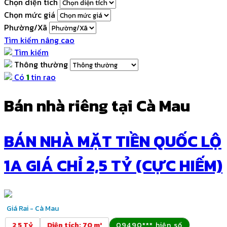
Chọn diện tích
Chọn mức giá
Phường/Xã
Tìm kiếm nâng cao
Tìm kiếm
Thông thường
Có
1
tin rao
Bán nhà riêng tại Cà Mau
BÁN NHÀ MẶT TIỀN QUỐC LỘ
1A GIÁ CHỈ 2,5 TỶ (CỰC HIẾM)
Giá Rai - Cà Mau
2,5 Tỷ
Diện tích
:
70 m²
09490*** hiện số