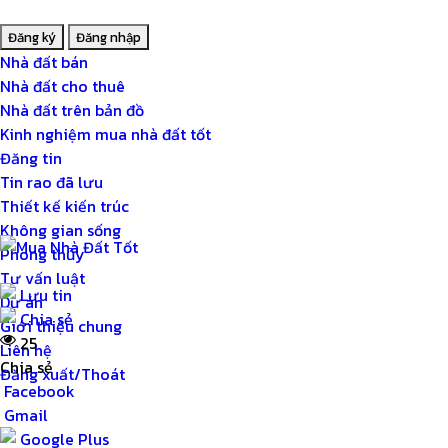
Nhà đất bán
Nhà đất cho thuê
Nhà đất trên bản đồ
Kinh nghiệm mua nhà đất tốt
Đăng tin
Tin rao đã lưu
Thiết kế kiến trúc
Không gian sống
Phong thủy
Tư vấn luật
Lưu tin
Dự án
Chia sẻ
Giới thiệu chung
25
Liên hệ
Chia sẻ
Đăng xuất/Thoát
Facebook
Gmail
Google Plus