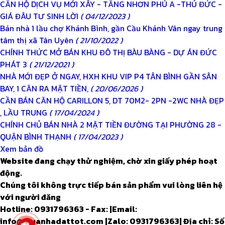
CĂN HỘ DỊCH VỤ MỚI XÂY - TĂNG NHƠN PHÚ A -THỦ ĐỨC -
GIÁ ĐÂU TƯ SINH LỜI
( 04/12/2023 )
Bán nhà 1 lầu chợ Khánh Bình, gần Cầu Khánh Vân ngay trung
tâm thị xã Tân Uyên
( 21/10/2022 )
CHÍNH THỨC MỞ BÁN KHU ĐÔ THỊ BÀU BÀNG - DỰ ÁN ĐỨC
PHÁT 3
( 21/12/2021 )
NHÀ MỚI ĐẸP Ở NGAY, HXH KHU VIP P4 TÂN BÌNH GẦN SÂN
BAY, 1 CĂN RA MẶT TIỀN,
( 20/06/2026 )
CẦN BÁN CĂN HỘ CARILLON 5, DT 70M2- 2PN -2WC NHÀ ĐẸP
, LẦU TRUNG
( 17/04/2024 )
CHÍNH CHỦ BÁN NHÀ 2 MẶT TIỀN ĐƯỜNG TẠI PHƯỜNG 28 -
QUẬN BÌNH THẠNH
( 17/04/2023 )
Xem bản đồ
Website đang chạy thử nghiệm, chờ xin giấy phép hoạt
động.
Chúng tôi không trực tiếp bán sản phẩm vui lòng liên hệ
với người đăng
Hotline: 0931796363 - Fax:
|
Email:
info@muanhadattot.com
|
Zalo: 0931796363
|
Địa chỉ: Số