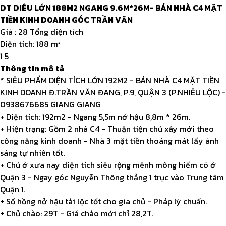
DT DIÊU LỚN 188M2 NGANG 9.6M*26M- BÁN NHÀ C4 MẶT
TIỀN KINH DOANH GÓC TRẦN VĂN
Giá :
28 Tổng diện tích
Diện tích:
188 m²
1
5
Thông tin mô tả
* SIÊU PHẨM DIỆN TÍCH LỚN 192M2 - BÁN NHÀ C4 MẶT TIỀN
KINH DOANH Đ.TRẦN VĂN ĐANG, P.9, QUẬN 3 (P.NHIÊU LỘC) -
0938676685 GIANG GIANG
+ Diện tích: 192m2 - Ngang 5,5m nở hậu 8,8m * 26m.
+ Hiện trạng: Gồm 2 nhà C4 - Thuận tiện chủ xây mới theo
công năng kinh doanh - Nhà 3 mặt tiền thoáng mát lấy ánh
sáng tự nhiên tốt.
+ Chủ ở xưa nay diện tích siêu rộng mênh mông hiếm có ở
Quận 3 - Ngay góc Nguyễn Thông thẳng 1 trục vào Trung tâm
Quận 1.
+ Sổ hồng nở hậu tài lộc tốt cho gia chủ - Pháp lý chuẩn.
+ Chủ chào: 29T - Giá chào mới chỉ 28,2T.