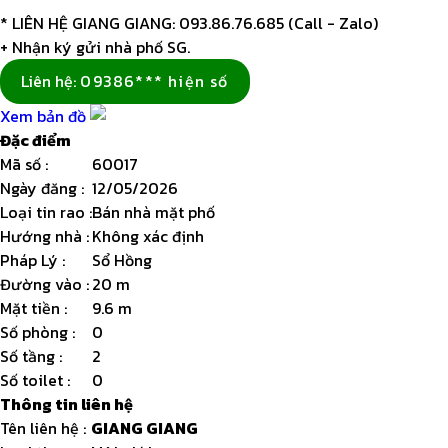
* LIÊN HỆ GIANG GIANG: 093.86.76.685 (Call - Zalo)
+ Nhận ký gửi nhà phố SG.
Liên hệ:
09386*** hiện số
Xem bản đồ
Đặc điểm
Mã số
:
60017
Ngày đăng
:
12/05/2026
Loại tin rao
:
Bán nhà mặt phố
Hướng nhà
:
Không xác định
Pháp Lý
:
Sổ Hồng
Đường vào
:
20 m
Mặt tiền
:
9.6 m
Số phòng
:
0
Số tầng
:
2
Số toilet
:
0
Thông tin liên hệ
Tên liên hệ
:
GIANG GIANG