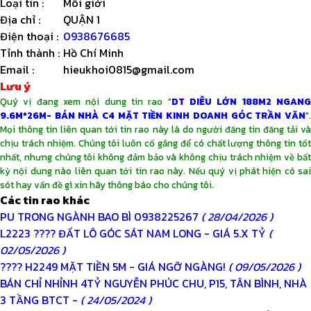
Loại tin
:
Môi giới
Địa chỉ
:
QUẬN 1
Điện thoại
:
0938676685
Tỉnh thành
:
Hồ Chí Minh
Email
:
hieukhoi0815@gmail.com
Lưu ý
Quý vị đang xem nội dung tin rao "
DT DIÊU LỚN 188M2 NGAN
9.6M*26M- BÁN NHÀ C4 MẶT TIỀN KINH DOANH GÓC TRẦN VĂN
".
Mọi thông tin liên quan tới tin rao này là do người đăng tin đăng tải và
chịu trách nhiệm. Chúng tôi luôn cố gắng để có chất lượng thông tin tốt
nhất, nhưng chúng tôi không đảm bảo và không chịu trách nhiệm về bất
kỳ nội dung nào liên quan tới tin rao này. Nếu quý vị phát hiện có sai
sót hay vấn đề gì xin hãy thông báo cho chúng tôi.
Các tin rao khác
PU TRONG NGÀNH BAO BÌ 0938225267
( 28/04/2026 )
L2223 ???? ĐẤT LÔ GÓC SÁT NAM LONG - GIÁ 5.X TỶ
(
02/05/2026 )
???? H2249 MẶT TIỀN 5M - GIÁ NGỠ NGÀNG!
( 09/05/2026 )
BÁN CHỈ NHỈNH 4TỶ NGUYỄN PHÚC CHU, P15, TÂN BÌNH, NHÀ
3 TẦNG BTCT -
( 24/05/2024 )