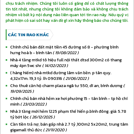
chịu trách nhiệm. Chúng tôi luôn cố gắng để có chất lượng thông
Liên hệ:
09091*** hiện số
tin tốt nhất, nhưng chúng tôi không đảm bảo và không chịu trách
nhiệm về bất kỳ nội dung nào liên quan tới tin rao này. Nếu quý vị
phát hiện có sai sót hay vấn đề gì xin hãy thông báo cho chúng tôi.
CÁC TIN RAO KHÁC
chính chủ bán đất mặt tiền 45 đường số 8 - phường bình
hưng hoà b - bình tân
( 19/08/2022 )
nhà 4 tầng mtkd tô hiệu full nội thất dtsd 300m2 có thang
máy 4pn 5wc shr
( 14/02/2023 )
( hàng hiếm) nhà mtkd đường lâm văn bền. p tân quy.
4,32x17m. 19,3 tỷ. lh 090316
( 21/06/2022 )
cho thuê căn hộ charm plaza ngã tư 550, dĩ an, bình dương
(
19/09/2025 )
chính chủ bán nhà hẻm xe hơi phường 15 - tân bình - tp hồ chí
minh
( 23/03/2022 )
nhà 3 tầng mới hẻm 1225 phạm thế hiển p.bình đông. giá: 5.78
tỷ bớt lộc
( 26/12/2025 )
cần tiền trả nợ, bán gấp nhà 2.7 tỷ ,100m2 5x20m2, trung tâm
gigamall thủ đức
( 21/11/2020 )