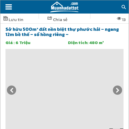
Lưu tin
Chia sẻ
13
sở hữu 500m² đất nền biệt thự phước hải – ngang
12m bề thế – sổ hồng riêng –
Giá :
6 Triệu
Diện tích:
480 m²