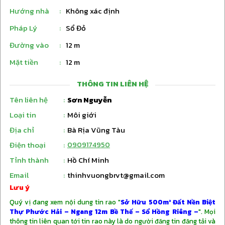
sang tên ngay trong ngày.
Hướng nhà
:
Không xác định
Pháp Lý
:
Sổ Đỏ
Vị trí: Tâm điểm biển Phước Hải, liền kề chuỗi
Resort 5 sao và khu dân cư hiện hữu.
Đường vào
:
12 m
????️ HẠ TẦNG THỰC – KẾT NỐI CHỚP
Mặt tiền
:
12 m
NHOÁNG:
THÔNG TIN LIÊN HỆ
Tên liên hệ
:
Sơn Nguyễn
Cao tốc Biên Hòa – Vũng Tàu đã thông xe
Loại tin
:
Môi giới
(31/03/2026). Hành trình từ TP.HCM về đến
Địa chỉ
:
Bà Rịa Vũng Tàu
nhà chỉ còn đúng 60 phút lái xe thảnh thơi.
Không còn nỗi lo kẹt xe QL51!
Điện thoại
:
0909174950
Tỉnh thành
:
Hồ Chí Minh
Vị trí đón đầu sóng du lịch nghỉ dưỡng và cú
Email
:
thinhvuongbrvt@gmail.com
hích hạ tầng từ cụm Khu công nghiệp lân cận.
Lưu ý
???? TIỆN ÍCH "HOMESORT" HIỆN HỮU
Quý vị đang xem nội dung tin rao "
Sở Hữu 500m² Đất Nền Biệt
100%: Không còn là lời hứa trên giấy, tại Avana
Thự Phước Hải – Ngang 12m Bề Thế – Sổ Hồng Riêng –
". Mọi
mọi thứ đã sẵn sàng đ
thông tin liên quan tới tin rao này là do người đăng tin đăng tải và