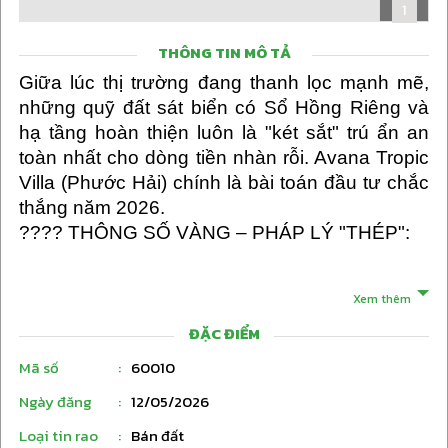
1
6
THÔNG TIN MÔ TẢ
Giữa lúc thị trường đang thanh lọc mạnh mẽ,
những quỹ đất sát biển có Sổ Hồng Riêng và
hạ tầng hoàn thiện luôn là "két sắt" trú ẩn an
toàn nhất cho dòng tiền nhàn rỗi. Avana Tropic
Villa (Phước Hải) chính là bài toán đầu tư chắc
thắng năm 2026.
???? THÔNG SỐ VÀNG – PHÁP LÝ "THÉP":
Xem thêm
Diện tích: 500m² (Quy cách 12x40m). Mặt tiền
ĐẶC ĐIỂM
ngang 12m cực đẹp, lý tưởng thiết kế Villa sân
vườn, hồ bơi riêng.
Mã số
:
60010
Ngày đăng
:
12/05/2026
Pháp lý: Sổ hồng riêng từng nền, sẵn thổ cư.
Anh/Chị kiểm tra sổ gốc tại chỗ, công chứng
Loại tin rao
:
Bán đất