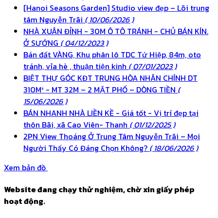
[Hanoi Seasons Garden] Studio view đẹp – Lõi trung
tâm Nguyễn Trãi
( 10/06/2026 )
NHÀ XUÂN ĐỈNH - 30M Ô TÔ TRÁNH - CHỦ BÁN KÍN.
Ở SƯỚNG
( 04/12/2023 )
Bán đất VÀNG, Khu phân lô TDC Tứ Hiệp, 84m, oto
tránh, vỉa hè , thuận tiện kinh
( 07/01/2023 )
BIỆT THỰ GÓC KĐT TRUNG HÒA NHÂN CHÍNH DT
310M² - MT 32M – 2 MẶT PHỐ – DÒNG TIỀN
(
15/06/2026 )
BÁN NHANH NHÀ LIỀN KỀ - Giá tốt - Vị trí đẹp tại
thôn Bãi, xã Cao Viên- Thanh
( 01/12/2025 )
2PN View Thoáng Ở Trung Tâm Nguyễn Trãi – Mọi
Người Thấy Có Đáng Chọn Không?
( 18/06/2026 )
Xem bản đồ
Website đang chạy thử nghiệm, chờ xin giấy phép
hoạt động.