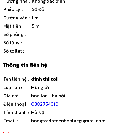
Hướng nhà
:
Không xác định
Pháp Lý
:
Sổ Đỏ
Đường vào
:
1 m
Mặt tiền
:
5 m
Số phòng
:
Số tầng
:
Số toilet
:
Thông tin liên hệ
Tên liên hệ
:
dinh thi toi
Loại tin
:
Môi giới
Địa chỉ
:
hoa lac - hà nội
Điện thoại
:
0382754010
Tỉnh thành
:
Hà Nội
Email
:
hongtoidatnenhoalac@gmail.com