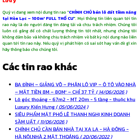
Lưu ý
Quý vị đang xem nội dung tin rao "
CHÍNH CHỦ bán lô đất tiềm năng
tại Hòa Lạc – 100m² FULL THỔ CƯ
". Mọi thông tin liên quan tới tin
rao này là do người đăng tin đăng tải và chịu trách nhiệm. Chúng tôi
luôn cố gắng để có chất lượng thông tin tốt nhất, nhưng chúng tôi
không đảm bảo và không chịu trách nhiệm về bất kỳ nội dung nào liên
quan tới tin rao này. Nếu quý vị phát hiện có sai sót hay vấn đề gì xin
hãy thông báo cho chúng tôi.
Các tin rao khác
BA ĐÌNH – GIẢNG VÕ – PHÂN LÔ VIP – Ô TÔ VÀO NHÀ
– MẶT TIỀN 8M – 80M² – CHỈ 37 TỶ
( 14/06/2026 )
Lô góc thoáng - 67m2 - MT 20m - 5 tầng - thuộc khu
Luxury Kiến Hưng
( 05/06/2024 )
SIÊU PHẨM MẶT PHỐ LÊ THANH NGHỊ KINH DOANH
SẦM UẤT
( 11/06/2026 )
CHÍNH CHỦ CẦN BÁN NHÀ TẠI XA LA - HÀ ĐÔNG -
HÀ NỘI.NHÀ 2 MẶT THOÁNG
( 20/06/2022 )