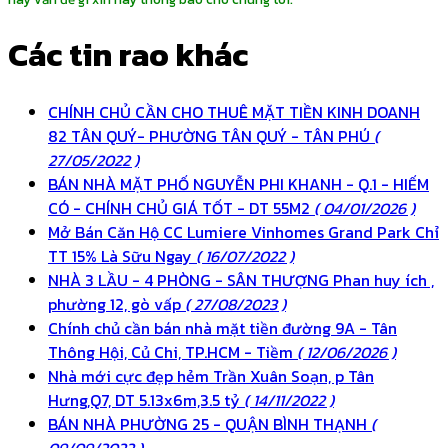
Các tin rao khác
CHÍNH CHỦ CẦN CHO THUÊ MẶT TIỀN KINH DOANH
82 TÂN QUÝ- PHƯỜNG TÂN QUÝ - TÂN PHÚ
(
27/05/2022 )
BÁN NHÀ MẶT PHỐ NGUYỄN PHI KHANH - Q.1 - HIẾM
CÓ - CHÍNH CHỦ GIÁ TỐT - DT 55M2
( 04/01/2026 )
Mở Bán Căn Hộ CC Lumiere Vinhomes Grand Park Chỉ
TT 15% Là Sữu Ngay
( 16/07/2022 )
NHÀ 3 LẦU - 4 PHÒNG - SÂN THƯỢNG Phan huy ích ,
phường 12, gò vấp
( 27/08/2023 )
Chính chủ cần bán nhà mặt tiền đường 9A - Tân
Thông Hội, Củ Chi, TP.HCM - Tiềm
( 12/06/2026 )
Nhà mới cực đẹp hẻm Trần Xuân Soạn, p Tân
Hưng,Q7, DT 5.13x6m,3.5 tỷ
( 14/11/2022 )
BÁN NHÀ PHƯỜNG 25 - QUẬN BÌNH THẠNH
(