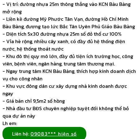
- Vị trí: đường nhựa 25m thông thẳng vào KCN Bàu Bàng
mở rộng
- Liền kề đường Mỹ Phước Tân Vạn, đường Hồ Chí Minh
Bàu Bàng, đương tạo lức Bắc Tân Uyên Phú Giáo Bàu Bàng
- Diện tích 5x30 đường nhựa 25m sổ đỏ thổ cư 100%
- Vỉa hè rộng, nhiều cây xanh, có đầy đủ hệ thống điện
nước, hệ thống thoát nước
- Khu đô thị quy mô lớn, đầy đủ tiện ích trường học, công
viên, bệnh viên, ngân hàng, trung tâm thương mại.
- Ngay trung tâm KCN Bàu Bàng, thích hợp kinh doanh dịch
vụ cho công nhân
- Khu vực đông dân cư xây dựng nhà kinh doanh được
ngay
- Giá bán chỉ 9,5m2 sổ hồng
- Nhà đầu tư BĐS chuyên nghiệp tuyệt đối không thể bỏ
qua dự án này
Lh em:
Liên hệ:
09083*** hiện số