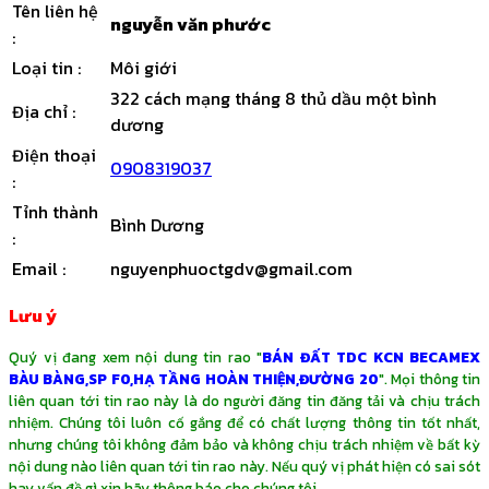
Tên liên hệ
nguyễn văn phước
:
Loại tin
:
Môi giới
322 cách mạng tháng 8 thủ dầu một bình
Địa chỉ
:
dương
Điện thoại
0908319037
:
Tỉnh thành
Bình Dương
:
Email
:
nguyenphuoctgdv@gmail.com
Lưu ý
Quý vị đang xem nội dung tin rao "
BÁN ĐẤT TDC KCN BECAMEX
BÀU BÀNG,SP F0,HẠ TẦNG HOÀN THIỆN,ĐƯỜNG 20
". Mọi thông tin
liên quan tới tin rao này là do người đăng tin đăng tải và chịu trách
nhiệm. Chúng tôi luôn cố gắng để có chất lượng thông tin tốt nhất,
nhưng chúng tôi không đảm bảo và không chịu trách nhiệm về bất kỳ
nội dung nào liên quan tới tin rao này. Nếu quý vị phát hiện có sai sót
hay vấn đề gì xin hãy thông báo cho chúng tôi.