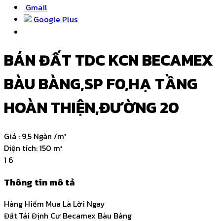
Gmail
Google Plus
BÁN ĐẤT TDC KCN BECAMEX
BÀU BÀNG,SP F0,HẠ TẦNG
HOÀN THIỆN,ĐƯỜNG 20
Giá :
9,5 Ngàn /m²
Diện tích:
150 m²
1
6
Thông tin mô tả
Hàng Hiếm Mua Là Lời Ngay
Đất Tái Định Cư Becamex Bàu Bàng