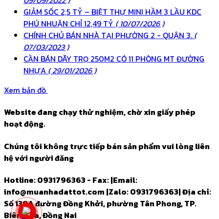
09/09/2022 )
GIẢM SỐC 2,5 TỶ – BIỆT THỰ MINI HẦM 3 LẦU KDC
PHÚ NHUẬN CHỈ 12,49 TỶ
( 10/07/2026 )
CHÍNH CHỦ BÁN NHÀ TẠI PHƯỜNG 2 - QUẬN 3.
(
07/03/2023 )
CẦN BÁN DÃY TRỌ 250M2 CÓ 11 PHÒNG MT ĐƯỜNG
NHỰA
( 29/01/2026 )
Xem bản đồ
Website đang chạy thử nghiệm, chờ xin giấy phép
hoạt động.
Chúng tôi không trực tiếp bán sản phẩm vui lòng liên
hệ với người đăng
Hotline: 0931796363 - Fax:
|
Email:
info@muanhadattot.com
|
Zalo: 0931796363
|
Địa chỉ:
Số 138A đường Đồng Khởi, phường Tân Phong, TP.
Biên Hòa, Đồng Nai